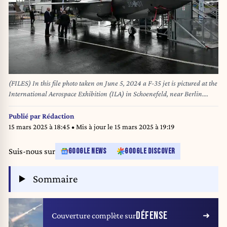
(FILES) In this file photo taken on June 5, 2024 a F-35 jet is pictured at the
International Aerospace Exhibition (ILA) in Schoenefeld, near Berlin.
Germany's likely next chancellor Friedrich Merz hopes to splurge billions of
extra euros on rearmament by largely exempting defence from
Publié par
Rédaction
constitutional debt limits. (Photo by RALF HIRSCHBERGER / AFP)
15 mars 2025 à 18:45
• Mis à jour le
15 mars 2025 à 19:19
Suis-nous sur
GOOGLE NEWS
GOOGLE DISCOVER
Sommaire
DÉFENSE
Couverture complète sur