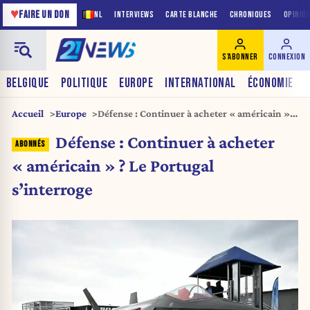
♥
FAIRE UN DON
NL
INTERVIEWS
CARTE BLANCHE
CHRONIQUES
OPINIO
S'ABONNER
CONNEXION
BELGIQUE
POLITIQUE
EUROPE
INTERNATIONAL
ÉCONOMIE
Accueil
Europe
Défense : Continuer à acheter « américain » ?
Le Portugal s’interroge
Défense : Continuer à acheter
« américain » ? Le Portugal
s’interroge