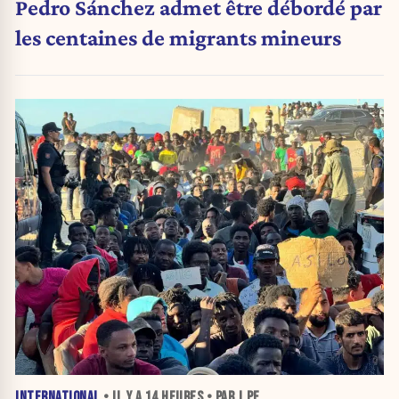
Pedro Sánchez admet être débordé par
les centaines de migrants mineurs
INTERNATIONAL
• IL Y A
14 HEURES
• PAR J.PE