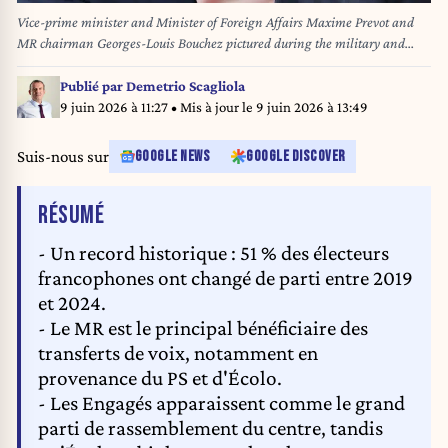
Vice-prime minister and Minister of Foreign Affairs Maxime Prevot and
MR chairman Georges-Louis Bouchez pictured during the military and
civilian parade on the Belgian National Day, in Brussels, Monday 21 July
2025. This parade pays tribute to our country's security and emergency
Publié par
Demetrio Scagliola
services, such as the army, police, fire brigade or civil protection. BELGA
9 juin 2026 à 11:27
• Mis à jour le
9 juin 2026 à 13:49
PHOTO BENOIT DOPPAGNE
Suis-nous sur
GOOGLE NEWS
GOOGLE DISCOVER
DE L'ARTICLE
RÉSUMÉ
- Un record historique : 51 % des électeurs
francophones ont changé de parti entre 2019
et 2024.
- Le MR est le principal bénéficiaire des
transferts de voix, notamment en
provenance du PS et d'Écolo.
- Les Engagés apparaissent comme le grand
parti de rassemblement du centre, tandis