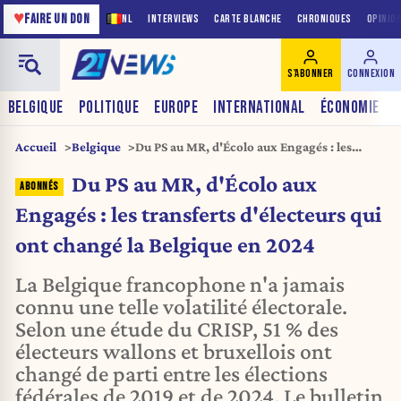
♥
FAIRE UN DON
NL
INTERVIEWS
CARTE BLANCHE
CHRONIQUES
OPINIO
S'ABONNER
CONNEXION
BELGIQUE
POLITIQUE
EUROPE
INTERNATIONAL
ÉCONOMIE
Accueil
Belgique
Du PS au MR, d'Écolo aux Engagés : les
transferts d'électeurs qui ont changé la
Du PS au MR, d'Écolo aux
Belgique en 2024
Engagés : les transferts d'électeurs qui
ont changé la Belgique en 2024
La Belgique francophone n'a jamais
connu une telle volatilité électorale.
Selon une étude du CRISP, 51 % des
électeurs wallons et bruxellois ont
changé de parti entre les élections
fédérales de 2019 et de 2024. Le bulletin