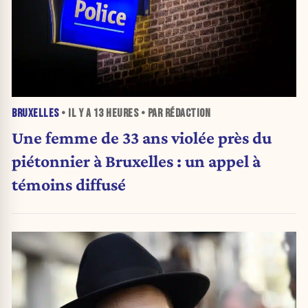
BRUXELLES
• IL Y A
13 HEURES
• PAR RÉDACTION
Une femme de 33 ans violée près du
piétonnier à Bruxelles : un appel à
témoins diffusé