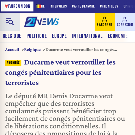
♥
FAIRE UN DON
NL
INTERVIEWS
CARTE BLANCHE
CHRONIQUES
OPINIO
S'ABONNER
CONNEXION
BELGIQUE
POLITIQUE
EUROPE
INTERNATIONAL
ÉCONOMIE
Accueil
Belgique
Ducarme veut verrouiller les congés
pénitentiaires pour les terroristes
Ducarme veut verrouiller les
congés pénitentiaires pour les
terroristes
Le député MR Denis Ducarme veut
empêcher que des terroristes
condamnés puissent bénéficier trop
facilement de congés pénitentiaires ou
de libérations conditionnelles. Il
déposera des propositions de loi à la