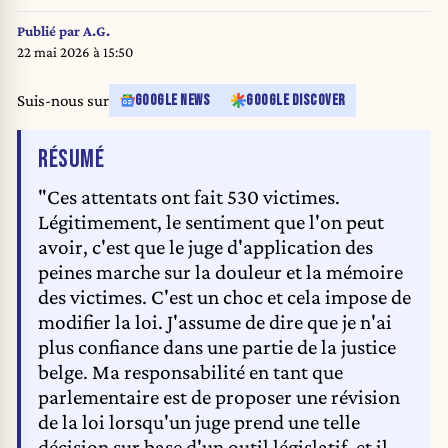
and Mohamed Bakkali after the verdict at the Paris Courthouse in Paris
during the trial of a foiled terror attack on an Amsterdam-Paris Thalys
Publié par
A.G.
train in August 2015. The French court jailed for life a Moroccan man who
22 mai 2026 à 15:50
planned a terror attack on a Paris-bound international train in 2015, only
to be thwarted by passengers including off-duty US soldiers. It convicted
Suis-nous sur
GOOGLE NEWS
GOOGLE DISCOVER
Ayoub El Khazzani, now 31, over the August 2015 plot on the Amsterdam-
Paris high-speed Thalys train and also issued sentences of between seven
DE L'ARTICLE
RÉSUMÉ
to 27 years to three accomplices. Benoit PEYRUCQ / AFP
"Ces attentats ont fait 530 victimes.
Légitimement, le sentiment que l'on peut
avoir, c'est que le juge d'application des
peines marche sur la douleur et la mémoire
des victimes. C'est un choc et cela impose de
modifier la loi. J'assume de dire que je n'ai
plus confiance dans une partie de la justice
belge. Ma responsabilité en tant que
parlementaire est de proposer une révision
de la loi lorsqu'un juge prend une telle
décision sur base d'un outil législatif, et il