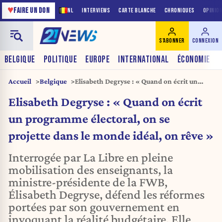
♥
FAIRE UN DON
NL
INTERVIEWS
CARTE BLANCHE
CHRONIQUES
OPINIO
S'ABONNER
CONNEXION
BELGIQUE
POLITIQUE
EUROPE
INTERNATIONAL
ÉCONOMIE
Accueil
Belgique
Elisabeth Degryse : « Quand on écrit un
programme électoral, on se projette dans le
Elisabeth Degryse : « Quand on écrit
monde idéal, on rêve »
un programme électoral, on se
projette dans le monde idéal, on rêve »
Interrogée par La Libre en pleine
mobilisation des enseignants, la
ministre-présidente de la FWB,
Élisabeth Degryse, défend les réformes
portées par son gouvernement en
invoquant la réalité budgétaire. Elle