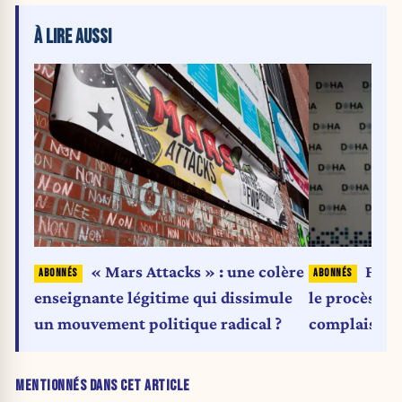
À LIRE AUSSI
Fran
« Mars Attacks » : une colère
le procès tar
enseignante légitime qui dissimule
complaisanc
un mouvement politique radical ?
MENTIONNÉS DANS CET ARTICLE