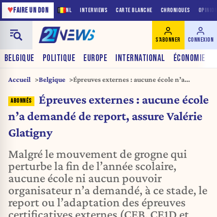
♥
FAIRE UN DON
NL
INTERVIEWS
CARTE BLANCHE
CHRONIQUES
OPINIO
S'ABONNER
CONNEXION
BELGIQUE
POLITIQUE
EUROPE
INTERNATIONAL
ÉCONOMIE
Accueil
Belgique
Épreuves externes : aucune école n’a
demandé de report, assure Valérie Glatigny
Épreuves externes : aucune école
n’a demandé de report, assure Valérie
Glatigny
Malgré le mouvement de grogne qui
perturbe la fin de l’année scolaire,
aucune école ni aucun pouvoir
organisateur n’a demandé, à ce stade, le
report ou l’adaptation des épreuves
certificatives externes (CEB, CE1D et