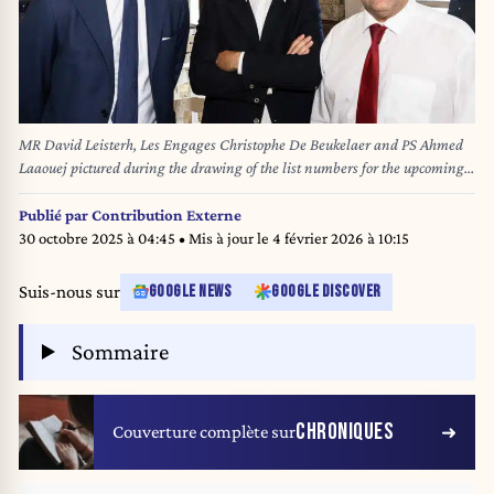
MR David Leisterh, Les Engages Christophe De Beukelaer and PS Ahmed
Laaouej pictured during the drawing of the list numbers for the upcoming
local elections in Brussels region, Belgium, Tuesday 03 September 2024 in
Brussels. Next October 13th, Belgium will vote for municipalities. BELGA
Publié par
Contribution Externe
PHOTO JAMES ARTHUR GEKIERE
30 octobre 2025 à 04:45
• Mis à jour le
4 février 2026 à 10:15
Suis-nous sur
GOOGLE NEWS
GOOGLE DISCOVER
Sommaire
CHRONIQUES
Couverture complète sur