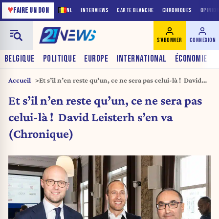
♥
FAIRE UN DON
NL
INTERVIEWS
CARTE BLANCHE
CHRONIQUES
OPINIO
S'ABONNER
CONNEXION
BELGIQUE
POLITIQUE
EUROPE
INTERNATIONAL
ÉCONOMIE
Accueil
Et s’il n’en reste qu’un, ce ne sera pas celui-là ! David
Leisterh s’en va (Chronique)
Et s’il n’en reste qu’un, ce ne sera pas
celui-là ! David Leisterh s’en va
(Chronique)