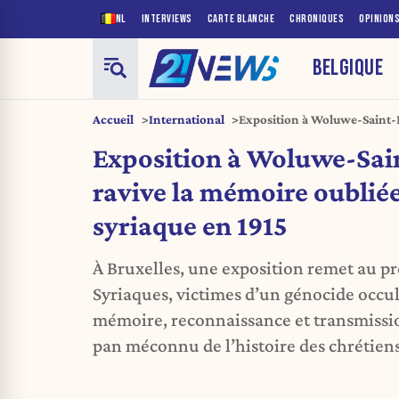
NL
INTERVIEWS
CARTE BLANCHE
CHRONIQUES
OPINION
BELGIQUE
Accueil
International
Exposition à Woluwe-Saint-P
oubliée du génocide syriaque
Exposition à Woluwe-Sain
ravive la mémoire oublié
syriaque en 1915
À Bruxelles, une exposition remet au pr
Syriaques, victimes d’un génocide occul
mémoire, reconnaissance et transmission
pan méconnu de l’histoire des chrétiens