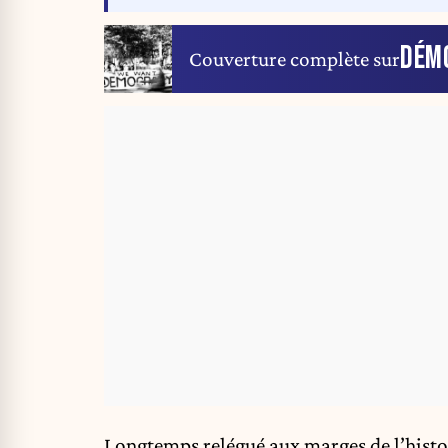
DÉM
Couverture complète sur
Longtemps relégué aux marges de l’histoi