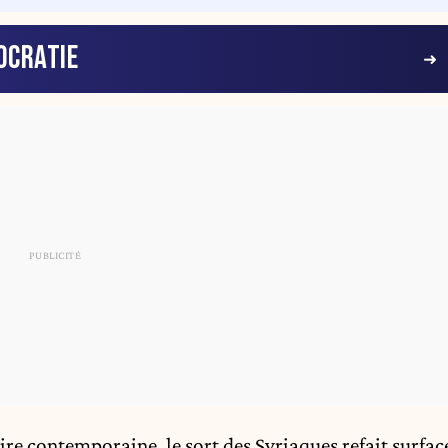
OCRATIE
re contemporaine, le sort des Syriaques refait surfac