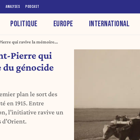
S
ANALYSES
PODCAST
POLITIQUE
EUROPE
INTERNATIONAL
ierre qui ravive la mémoire
 en 1915
t-Pierre qui
e du génocide
emier plan le sort des
té en 1915. Entre
, l’initiative ravive un
 d’Orient.