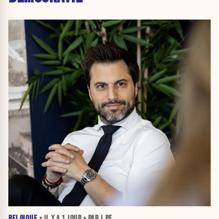
BELGIQUE
• IL Y A
1 JOUR
• PAR J.PE