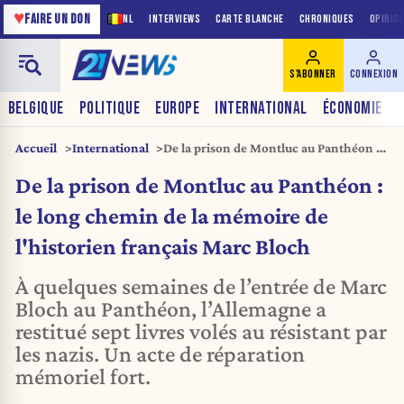
♥
FAIRE UN DON
NL
INTERVIEWS
CARTE BLANCHE
CHRONIQUES
OPINIO
S'ABONNER
CONNEXION
BELGIQUE
POLITIQUE
EUROPE
INTERNATIONAL
ÉCONOMIE
Accueil
International
De la prison de Montluc au Panthéon :
le long chemin de la mémoire de
De la prison de Montluc au Panthéon :
l'historien français Marc Bloch
le long chemin de la mémoire de
l'historien français Marc Bloch
À quelques semaines de l’entrée de Marc
Bloch au Panthéon, l’Allemagne a
restitué sept livres volés au résistant par
les nazis. Un acte de réparation
mémoriel fort.