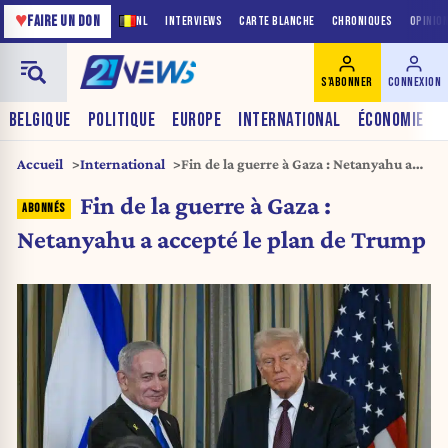
♥
FAIRE UN DON
NL
INTERVIEWS
CARTE BLANCHE
CHRONIQUES
OPINIO
S'ABONNER
CONNEXION
BELGIQUE
POLITIQUE
EUROPE
INTERNATIONAL
ÉCONOMIE
Accueil
International
Fin de la guerre à Gaza : Netanyahu a
accepté le plan de Trump
Fin de la guerre à Gaza :
Netanyahu a accepté le plan de Trump