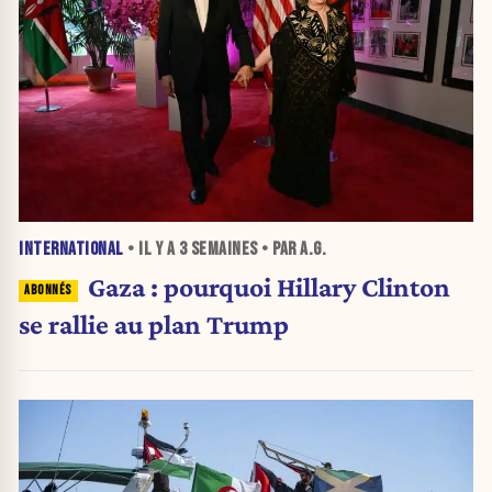
INTERNATIONAL
• IL Y A
3 SEMAINES
• PAR A.G.
Gaza : pourquoi Hillary Clinton
se rallie au plan Trump