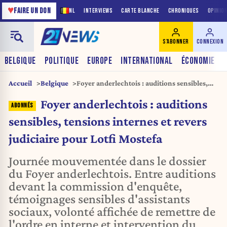
♥
FAIRE UN DON
NL
INTERVIEWS
CARTE BLANCHE
CHRONIQUES
OPINIO
S'ABONNER
CONNEXION
BELGIQUE
POLITIQUE
EUROPE
INTERNATIONAL
ÉCONOMIE
Accueil
Belgique
Foyer anderlechtois : auditions sensibles,
tensions internes et revers judiciaire pour
Foyer anderlechtois : auditions
Lotfi Mostefa
sensibles, tensions internes et revers
judiciaire pour Lotfi Mostefa
Journée mouvementée dans le dossier
du Foyer anderlechtois. Entre auditions
devant la commission d'enquête,
témoignages sensibles d'assistants
sociaux, volonté affichée de remettre de
l'ordre en interne et intervention du