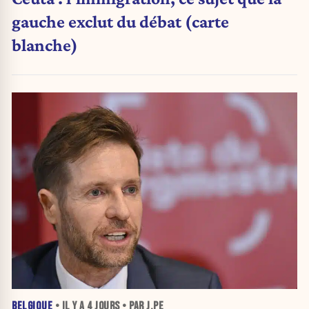
gauche exclut du débat (carte
blanche)
BELGIQUE
• IL Y A
4 JOURS
• PAR J.PE