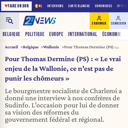
♥
FAIRE UN DON
NL
INTERVIEWS
CARTE BLANCHE
CHRONIQUES
OPINIO
S'ABONNER
CONNEXION
BELGIQUE
POLITIQUE
EUROPE
INTERNATIONAL
ÉCONOMIE
Accueil
Belgique
Wallonie
Pour Thomas Dermine (PS) :
« Le vrai enjeu de la Wallonie, ce
Pour Thomas Dermine (PS) : « Le vrai
n’est pas de punir les
chômeurs »
enjeu de la Wallonie, ce n’est pas de
punir les chômeurs »
Le bourgmestre socialiste de Charleroi a
donné une interview à nos confrères de
Sudinfo. L’occasion pour lui de donner
sa vision des réformes du
gouvernement fédéral et régional.