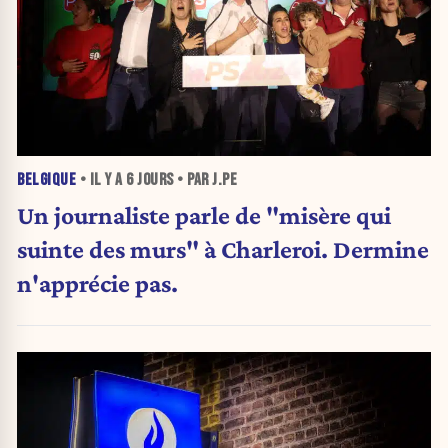
BELGIQUE
• IL Y A
6 JOURS
• PAR J.PE
Un journaliste parle de "misère qui
suinte des murs" à Charleroi. Dermine
n'apprécie pas.