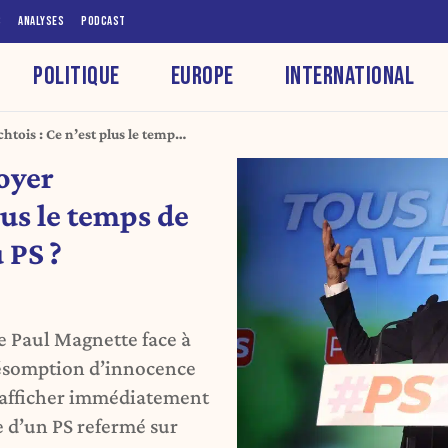
S
ANALYSES
PODCAST
POLITIQUE
EUROPE
INTERNATIONAL
htois : Ce n’est plus le temps
? (ANALYSE)
oyer
lus le temps de
 PS ?
e Paul Magnette face à
résomption d’innocence
u afficher immédiatement
e d’un PS refermé sur