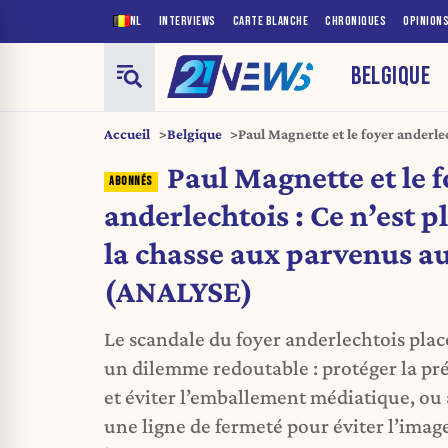
NL
INTERVIEWS
CARTE BLANCHE
CHRONIQUES
OPINION
BELGIQUE
Accueil
Belgique
Paul Magnette et le foyer anderlec
de la chasse aux parvenus au PS 
Paul Magnette et le f
anderlechtois : Ce n’est p
la chasse aux parvenus au
(ANALYSE)
Le scandale du foyer anderlechtois plac
un dilemme redoutable : protéger la p
et éviter l’emballement médiatique, o
une ligne de fermeté pour éviter l’imag