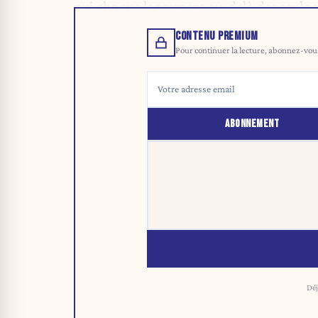
qui choque largement au-delà des seuls a
CONTENU PREMIUM
Pour continuer la lecture, abonnez-vous 
ABONNEMENT
Déj