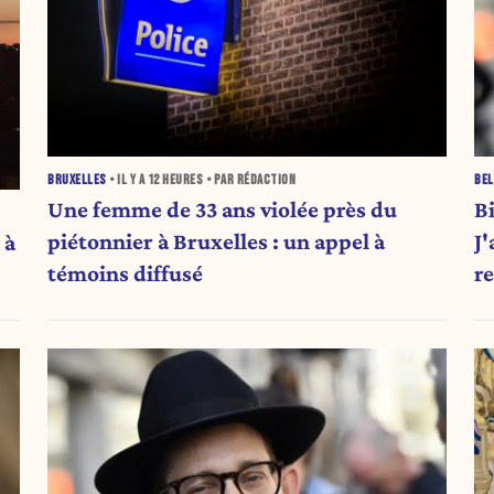
BRUXELLES
• IL Y A
12 HEURES
• PAR RÉDACTION
BEL
Une femme de 33 ans violée près du
B
piétonnier à Bruxelles : un appel à
J'
 à
témoins diffusé
re
at