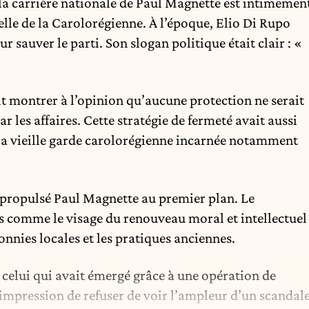
 la carrière nationale de Paul Magnette est intimemen
 celle de la Carolorégienne. À l’époque, Elio Di Rupo
ur sauver le parti. Son slogan politique était clair : «
it montrer à l’opinion qu’aucune protection ne serait
 les affaires. Cette stratégie de fermeté avait aussi
e la vieille garde carolorégienne incarnée notamment
 propulsé Paul Magnette au premier plan. Le
rs comme le visage du renouveau moral et intellectuel
ronnies locales et les pratiques anciennes.
: celui qui avait émergé grâce à une opération de
impression de refuser de voir l’ampleur d’un scandal