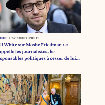
GIQUE
• IL Y A
12 HEURES
• PAR J.PE
ill White sur Moshe Friedman : «
appelle les journalistes, les
sponsables politiques à cesser de lui
tribuer une autorité religieuse »