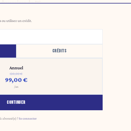
dversaires du PS.
ou utilisez un crédit.
CRÉDITS
Annuel
120,00 €
99,00 €
/an
CONTINUER
à abonné(e) ?
Se connecter