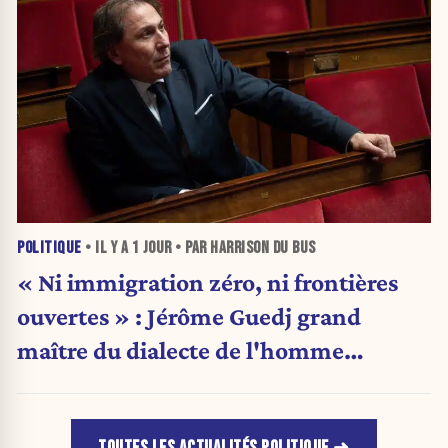
POLITIQUE
• IL Y A
1 JOUR
• PAR HARRISON DU BUS
« Ni immigration zéro, ni frontières
ouvertes » : Jérôme Guedj grand
maître du dialecte de l'homme
politique