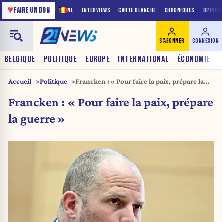
♥
FAIRE UN DON
NL
INTERVIEWS
CARTE BLANCHE
CHRONIQUES
OPINIO
S'ABONNER
CONNEXION
BELGIQUE
POLITIQUE
EUROPE
INTERNATIONAL
ÉCONOMIE
Accueil
Politique
Francken : « Pour faire la paix, prépare la
guerre »
Francken : « Pour faire la paix, prépare
la guerre »