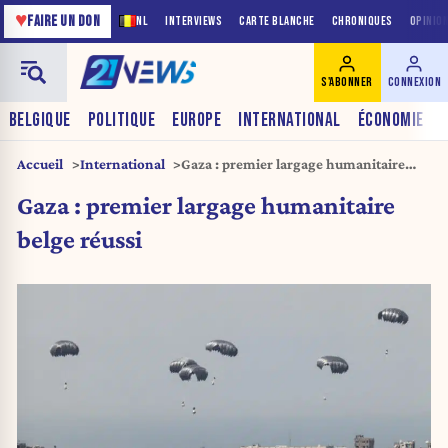
♥
FAIRE UN DON
NL
INTERVIEWS
CARTE BLANCHE
CHRONIQUES
OPINIO
S'ABONNER
CONNEXION
BELGIQUE
POLITIQUE
EUROPE
INTERNATIONAL
ÉCONOMIE
Accueil
International
Gaza : premier largage humanitaire
belge réussi
Gaza : premier largage humanitaire
belge réussi