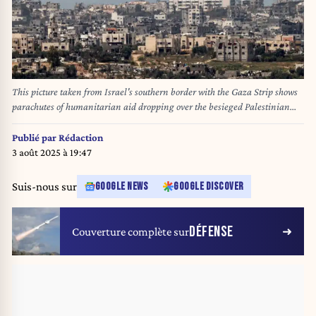
This picture taken from Israel's southern border with the Gaza Strip shows
parachutes of humanitarian aid dropping over the besieged Palestinian
territory on March 27, 2024, amid the ongoing conflict between Israel and
the militant group Hamas. JACK GUEZ / AFP
Publié par
Rédaction
3 août 2025 à 19:47
Suis-nous sur
GOOGLE NEWS
GOOGLE DISCOVER
DÉFENSE
Couverture complète sur