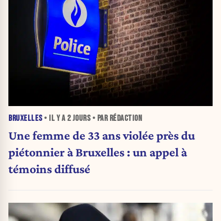
BRUXELLES
• IL Y A
2 JOURS
• PAR RÉDACTION
Une femme de 33 ans violée près du
piétonnier à Bruxelles : un appel à
témoins diffusé