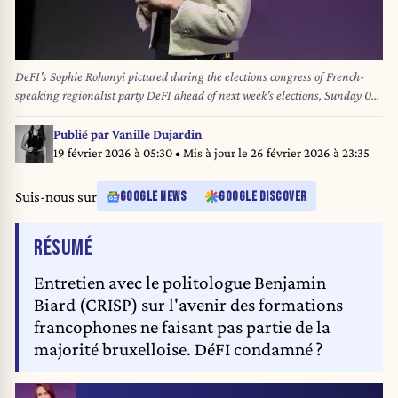
DeFI's Sophie Rohonyi pictured during the elections congress of French-
speaking regionalist party DeFI ahead of next week's elections, Sunday 06
October 2024, in Nivelles. Next October 13th, Belgium holds local elections
to elect new municipal and provincial councils and mayors. BELGA
Publié par
Vanille Dujardin
PHOTO NICOLAS MAETERLINCK
19 février 2026 à 05:30
• Mis à jour le
26 février 2026 à 23:35
Suis-nous sur
GOOGLE NEWS
GOOGLE DISCOVER
DE L'ARTICLE
RÉSUMÉ
Entretien avec le politologue Benjamin
Biard (CRISP) sur l'avenir des formations
francophones ne faisant pas partie de la
majorité bruxelloise. DéFI condamné ?