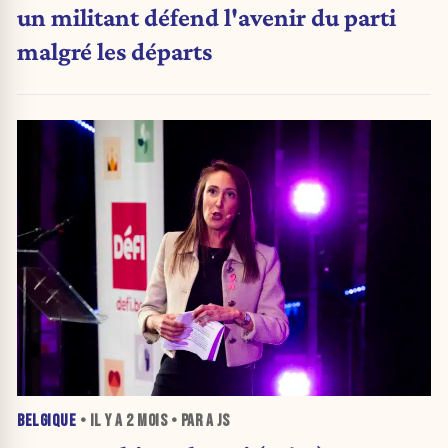
un militant défend l'avenir du parti
malgré les départs
BELGIQUE
• IL Y A
2 MOIS
• PAR A JS