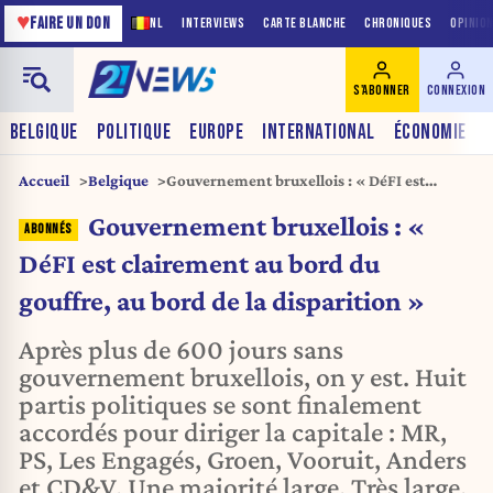
♥
FAIRE UN DON
NL
INTERVIEWS
CARTE BLANCHE
CHRONIQUES
OPINIO
S'ABONNER
CONNEXION
BELGIQUE
POLITIQUE
EUROPE
INTERNATIONAL
ÉCONOMIE
Accueil
Belgique
Gouvernement bruxellois : « DéFI est
clairement au bord du gouffre, au bord de la
Gouvernement bruxellois : «
disparition »
DéFI est clairement au bord du
gouffre, au bord de la disparition »
Après plus de 600 jours sans
gouvernement bruxellois, on y est. Huit
partis politiques se sont finalement
accordés pour diriger la capitale : MR,
PS, Les Engagés, Groen, Vooruit, Anders
et CD&V. Une majorité large. Très large.