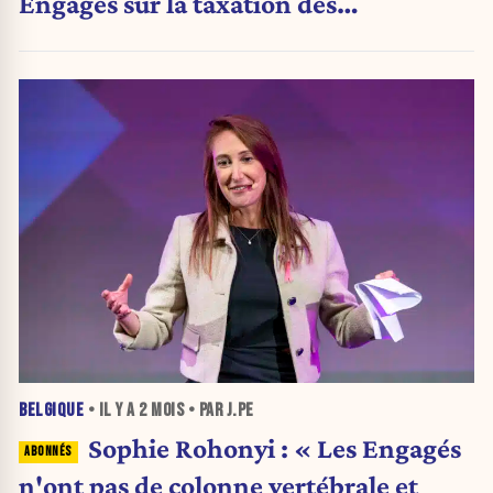
Engagés sur la taxation des
patrimoines
BELGIQUE
• IL Y A
2 MOIS
• PAR J.PE
Sophie Rohonyi : « Les Engagés
n'ont pas de colonne vertébrale et