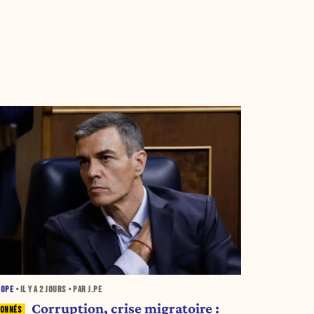
ROPE
• IL Y A
2 JOURS
• PAR J.PE
Corruption, crise migratoire :