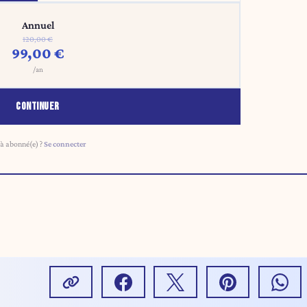
Annuel
120,00 €
99,00 €
/an
CONTINUER
à abonné(e) ?
Se connecter