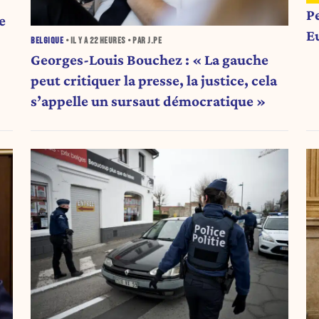
P
e
E
BELGIQUE
• IL Y A
22 HEURES
• PAR J.PE
Georges-Louis Bouchez : « La gauche
peut critiquer la presse, la justice, cela
s’appelle un sursaut démocratique »