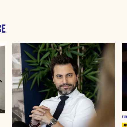
CE
EU