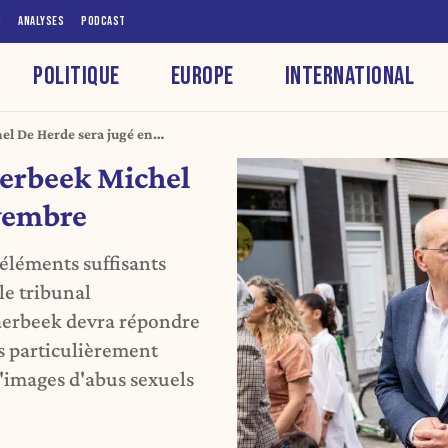
S
ANALYSES
PODCAST
POLITIQUE
EUROPE
INTERNATIONAL
el De Herde sera jugé en
aerbeek Michel
ovembre
'éléments suffisants
le tribunal
haerbeek devra répondre
s particulièrement
 d'images d'abus sexuels