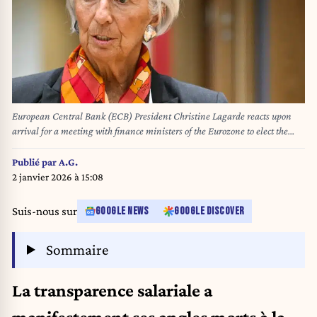
European Central Bank (ECB) President Christine Lagarde reacts upon
arrival for a meeting with finance ministers of the Eurozone to elect the
new Eurogroup President and discuss the overall budgetary situation and
the prospects of euro area, at the European Commission, in Brussels, on
Publié par
A.G.
December 11, 2025. NICOLAS TUCAT / AFP
2 janvier 2026 à 15:08
Suis-nous sur
GOOGLE NEWS
GOOGLE DISCOVER
Sommaire
La transparence salariale a