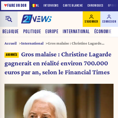
♥
FAIRE UN DON
NL
INTERVIEWS
CARTE BLANCHE
CHRONIQUES
OPINIO
S'ABONNER
CONNEXION
BELGIQUE
POLITIQUE
EUROPE
INTERNATIONAL
ÉCONOMIE
Accueil
International
Gros malaise : Christine Lagarde
gagnerait en réalité environ 700.000
Gros malaise : Christine Lagarde
euros par an, selon le Financial Times
gagnerait en réalité environ 700.000
euros par an, selon le Financial Times