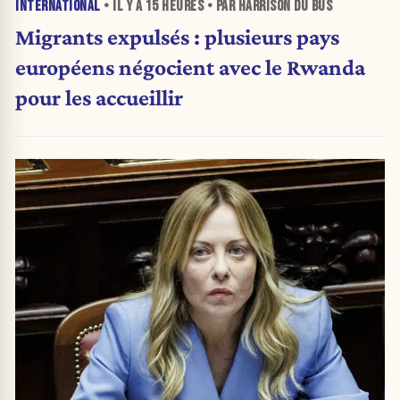
INTERNATIONAL
• IL Y A
15 HEURES
• PAR HARRISON DU BUS
Migrants expulsés : plusieurs pays
européens négocient avec le Rwanda
pour les accueillir