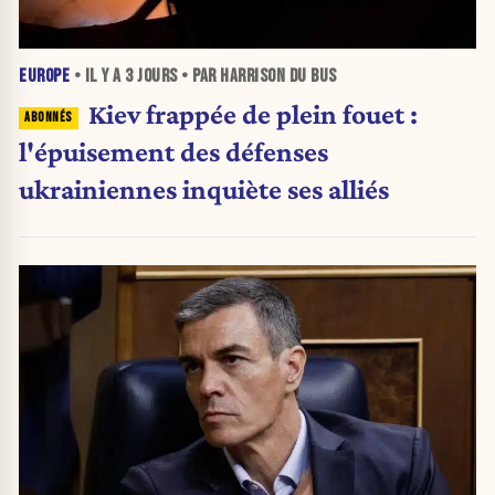
EUROPE
• IL Y A
3 JOURS
• PAR HARRISON DU BUS
Kiev frappée de plein fouet :
l'épuisement des défenses
ukrainiennes inquiète ses alliés