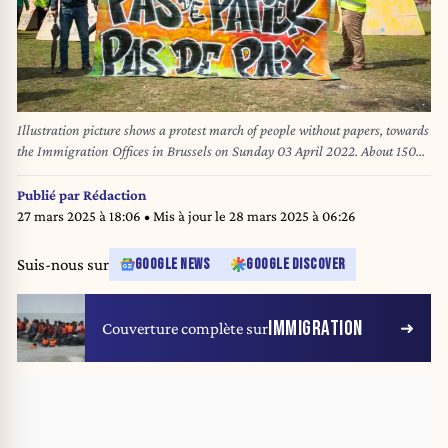
Illustration picture shows a protest march of people without papers, towards
the Immigration Offices in Brussels on Sunday 03 April 2022. About 150
people built a camp to protest their hopeless situation. BELGA PHOTO
PAUL-HENRI VERLOOY
Publié par
Rédaction
27 mars 2025 à 18:06
• Mis à jour le
28 mars 2025 à 06:26
Suis-nous sur
GOOGLE NEWS
GOOGLE DISCOVER
IMMIGRATION
Couverture complète sur