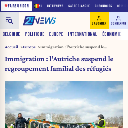
♥
FAIRE UN DON
NL
INTERVIEWS
CARTE BLANCHE
CHRONIQUES
OPINIO
S'ABONNER
CONNEXION
BELGIQUE
POLITIQUE
EUROPE
INTERNATIONAL
ÉCONOMIE
Accueil
Europe
Immigration : l’Autriche suspend le
regroupement familial des réfugiés
Immigration : l’Autriche suspend le
regroupement familial des réfugiés