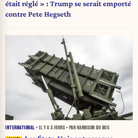
était réglé » : Trump se serait emporté
contre Pete Hegseth
INTERNATIONAL
• IL Y A
3 JOURS
• PAR HARRISON DU BUS