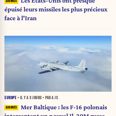
Les États-Unis ont presque
épuisé leurs missiles les plus précieux
face à l'Iran
EUROPE
• IL Y A
3 JOURS
• PAR A JS
Mer Baltique : les F-16 polonais
interceptent un nouvel Il-20M russe