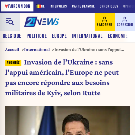
♥
FAIRE UN DON
NL
INTERVIEWS
CARTE BLANCHE
CHRONIQUES
OPINIO
S'ABONNER
CONNEXION
BELGIQUE
POLITIQUE
EUROPE
INTERNATIONAL
ÉCONOMIE
Accueil
International
Invasion de l’Ukraine : sans l’appui
américain, l’Europe ne peut pas encore
Invasion de l’Ukraine : sans
répondre aux besoins militaires de Kyiv,
selon Rutte
l’appui américain, l’Europe ne peut
pas encore répondre aux besoins
militaires de Kyiv, selon Rutte