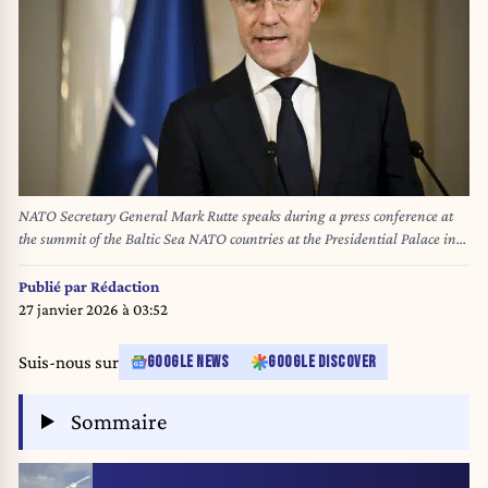
NATO Secretary General Mark Rutte speaks during a press conference at
the summit of the Baltic Sea NATO countries at the Presidential Palace in
Helsinki, Finland, on January 14, 2025. The topic of the summit is the
security of the Baltic Sea region, especially measures required to secure the
Publié par
Rédaction
critical underwater infrastructure. (Photo by Antti Aimo-Koivisto /
27 janvier 2026 à 03:52
Lehtikuva / AFP) / Finland OUT
Suis-nous sur
GOOGLE NEWS
GOOGLE DISCOVER
Sommaire