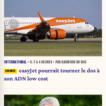
INTERNATIONAL
• IL Y A
4 HEURES
• PAR HARRISON DU BUS
easyJet pourrait tourner le dos à
son ADN low cost