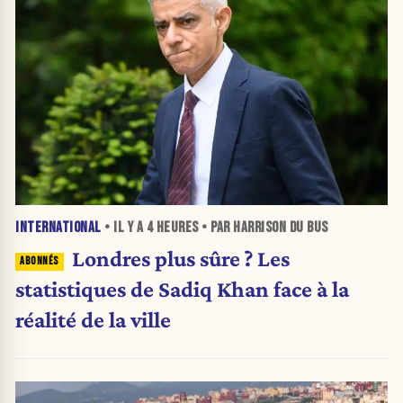
INTERNATIONAL
• IL Y A
4 HEURES
• PAR HARRISON DU BUS
Londres plus sûre ? Les
statistiques de Sadiq Khan face à la
réalité de la ville