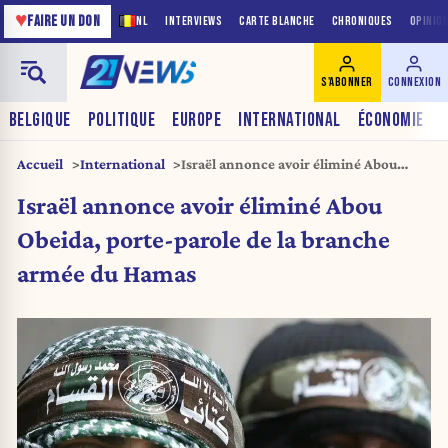
♥
FAIRE UN DON
NL
INTERVIEWS
CARTE BLANCHE
CHRONIQUES
OPINIO
S'ABONNER
CONNEXION
BELGIQUE
POLITIQUE
EUROPE
INTERNATIONAL
ÉCONOMIE
Accueil
International
Israël annonce avoir éliminé Abou
Obeida, porte-parole de la branche
Israël annonce avoir éliminé Abou
armée du Hamas
Obeida, porte-parole de la branche
armée du Hamas