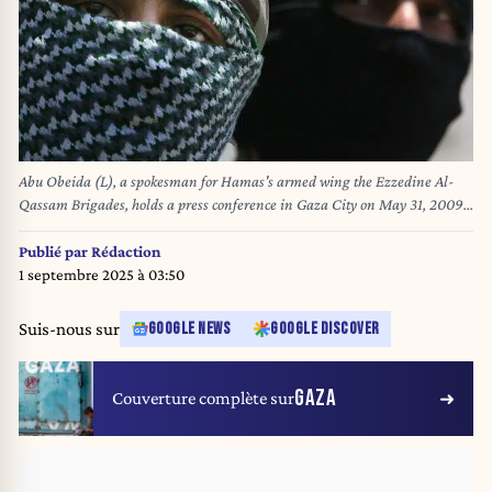
Abu Obeida (L), a spokesman for Hamas's armed wing the Ezzedine Al-
Qassam Brigades, holds a press conference in Gaza City on May 31, 2009.
Six people were killed in a West Bank shoot-out on May 31 during an arrest
operation for a senior Hamas militant, deepening the rift between the rival
Publié par
Rédaction
Palestinian factions. The Islamist Hamas movement ruling the Gaza Strip
1 septembre 2025 à 03:50
warned that the rival Fatah movement loyal to president Mahmud Abbas
had crossed a "red line" by carrying out the operation which killed two of its
Suis-nous sur
GOOGLE NEWS
GOOGLE DISCOVER
members. AFP PHOTO/MAHMUD HAMS MAHMUD HAMS / AFP
GAZA
Couverture complète sur