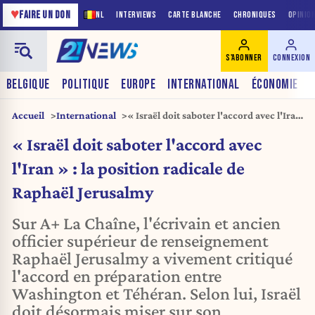
♥
FAIRE UN DON
NL
INTERVIEWS
CARTE BLANCHE
CHRONIQUES
OPINIO
S'ABONNER
CONNEXION
BELGIQUE
POLITIQUE
EUROPE
INTERNATIONAL
ÉCONOMIE
Accueil
International
« Israël doit saboter l'accord avec l'Iran
» : la position radicale de Raphaël
« Israël doit saboter l'accord avec
Jerusalmy
l'Iran » : la position radicale de
Raphaël Jerusalmy
Sur A+ La Chaîne, l'écrivain et ancien
officier supérieur de renseignement
Raphaël Jerusalmy a vivement critiqué
l'accord en préparation entre
Washington et Téhéran. Selon lui, Israël
doit désormais miser sur son