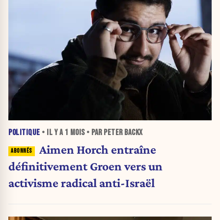
POLITIQUE
• IL Y A
1 MOIS
• PAR PETER BACKX
Aimen Horch entraîne
définitivement Groen vers un
activisme radical anti-Israël