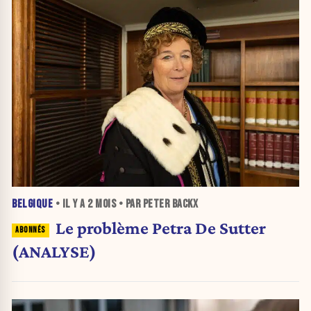
BELGIQUE
• IL Y A
2 MOIS
• PAR PETER BACKX
Le problème Petra De Sutter
(ANALYSE)