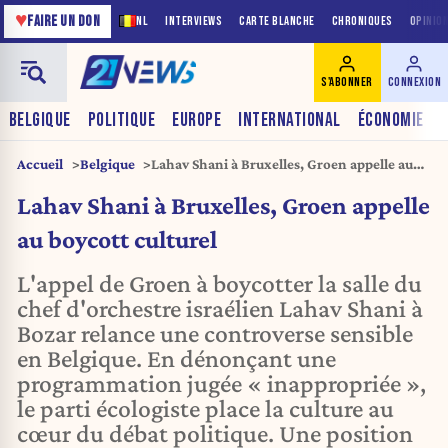
♥
FAIRE UN DON
NL
INTERVIEWS
CARTE BLANCHE
CHRONIQUES
OPINIO
S'ABONNER
CONNEXION
BELGIQUE
POLITIQUE
EUROPE
INTERNATIONAL
ÉCONOMIE
Accueil
Belgique
Lahav Shani à Bruxelles, Groen appelle au
boycott culturel
Lahav Shani à Bruxelles, Groen appelle
au boycott culturel
L'appel de Groen à boycotter la salle du
chef d'orchestre israélien Lahav Shani à
Bozar relance une controverse sensible
en Belgique. En dénonçant une
programmation jugée « inappropriée »,
le parti écologiste place la culture au
cœur du débat politique. Une position