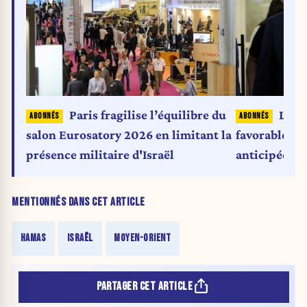
Paris fragilise l’équilibre du
La K
salon Eurosatory 2026 en limitant la
favorable à d
présence militaire d'Israël
anticipées e
MENTIONNÉS DANS CET ARTICLE
HAMAS
ISRAËL
MOYEN-ORIENT
PARTAGER CET ARTICLE