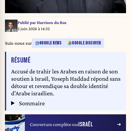
Publié par
Harrison du Bus
2 juin 2026 à 14:32
Suis-nous sur
GOOGLE NEWS
GOOGLE DISCOVER
DE L'ARTICLE
RÉSUMÉ
Accusé de trahir les Arabes en raison de son
soutien à Israël, Yoseph Haddad répond sans
détour et revendique sa double identité
d’Arabe israélien.
Sommaire
ISRAËL
Couverture complète sur