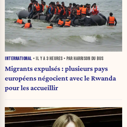
INTERNATIONAL
• IL Y A
3 HEURES
• PAR HARRISON DU BUS
Migrants expulsés : plusieurs pays
européens négocient avec le Rwanda
pour les accueillir