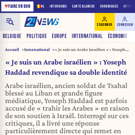
♥
FAIRE UN DON
NL
INTERVIEWS
CARTE BLANCHE
CHRONIQUES
OPINIO
S'ABONNER
CONNEXION
BELGIQUE
POLITIQUE
EUROPE
INTERNATIONAL
ÉCONOMIE
Accueil
International
« Je suis un Arabe israélien » : Yoseph
Haddad revendique sa double identité
« Je suis un Arabe israélien » : Yoseph
Haddad revendique sa double identité
Arabe israélien, ancien soldat de Tsahal
blessé au Liban et grande figure
médiatique, Yoseph Haddad est parfois
accusé de « trahir les Arabes » en raison
de son soutien à Israël. Interrogé sur ces
critiques, il a livré une réponse
particulièrement directe qui remet en