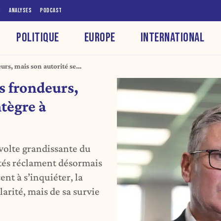
S
ANALYSES
PODCAST
POLITIQUE
EUROPE
INTERNATIONAL
urs, mais son autorité se
s frondeurs,
ntègre à
évolte grandissante du
tés réclament désormais
nt à s’inquiéter, la
larité, mais de sa survie