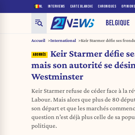
NL
INTERVIEWS
CARTE BLANCHE
CHRONIQUES
OPINION
BELGIQUE
Accueil
International
Keir Starmer défie ses fronde
désintègre à Westminster
Keir Starmer défie se
mais son autorité se dési
Westminster
Keir Starmer refuse de céder face à la r
Labour. Mais alors que plus de 80 dépu
son départ et que les marchés commence
question n’est déjà plus celle de sa popu
politique.