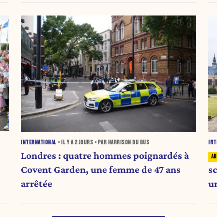
INTERNATIONAL
• IL Y A
2 JOURS
• PAR HARRISON DU BUS
INT
Londres : quatre hommes poignardés à
Covent Garden, une femme de 47 ans
s
arrêtée
u