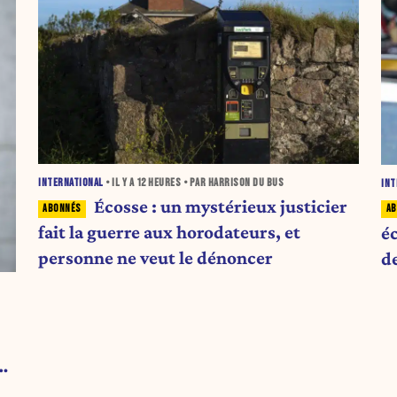
INTERNATIONAL
• IL Y A
12 HEURES
• PAR HARRISON DU BUS
INT
Écosse : un mystérieux justicier
fait la guerre aux horodateurs, et
é
personne ne veut le dénoncer
d
 a