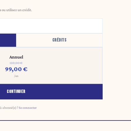
ou utilisez un crédit.
CRÉDITS
Annuel
120,00 €
99,00 €
/an
CONTINUER
à abonné(e) ?
Se connecter