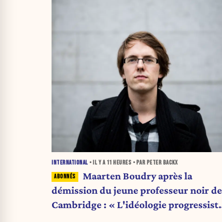
INTERNATIONAL
• IL Y A
11 HEURES
• PAR PETER BACKX
Maarten Boudry après la
démission du jeune professeur noir de
Cambridge : « L'idéologie progressiste
pris le pas sur la science »