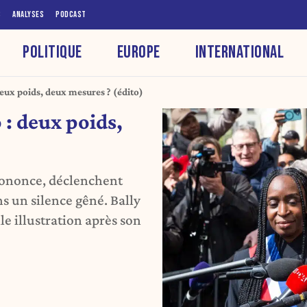
S
ANALYSES
PODCAST
POLITIQUE
EUROPE
INTERNATIONAL
eux poids, deux mesures ? (édito)
 : deux poids,
 prononce, déclenchent
s un silence gêné. Bally
e illustration après son