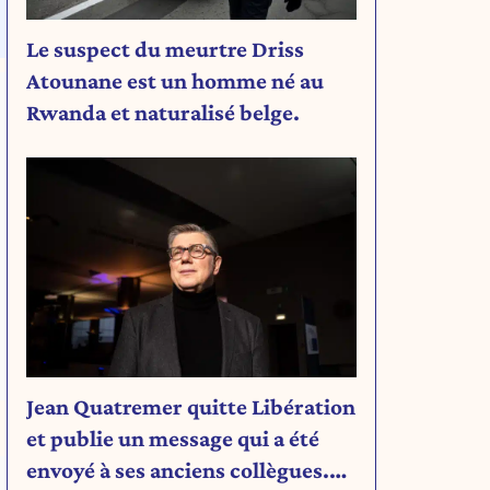
Le suspect du meurtre Driss
Atounane est un homme né au
Rwanda et naturalisé belge.
Jean Quatremer quitte Libération
et publie un message qui a été
envoyé à ses anciens collègues.