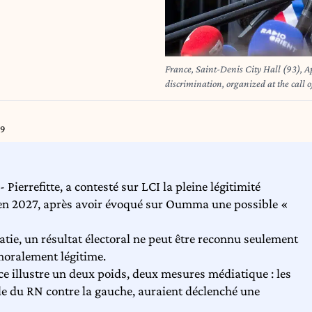
France, Saint-Denis City Hall (93), Ap
discrimination, organized at the call
Pierrefitte-sur-Seine, following the raci
Dubois / Hans Lucas. France, mairie 
et citoyen contre le racisme et les di
39
de Saint-Denis et Pierrefitte-sur-Seine
Bagayoko repond aux question des jour
Pierrefitte, a contesté sur LCI la pleine légitimité
 en 2027, après avoir évoqué sur Oumma une possible «
tie, un résultat électoral ne peut être reconnu seulement
moralement légitime.
nce illustre un deux poids, deux mesures médiatique : les
 du RN contre la gauche, auraient déclenché une