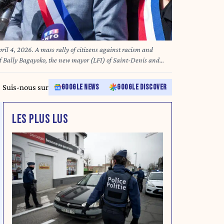
ril 4, 2026. A mass rally of citizens against racism and
 of Bally Bagayoko, the new mayor (LFI) of Saint-Denis and
st attacks he suffered after his election. Photo by Valerie
de Saint-Denis (93,) le 4 avril 2026. Rassemblement populaire
Suis-nous sur
GOOGLE NEWS
GOOGLE DISCOVER
scriminations, a l appel de Bally Bagayoko, nouveau maire (LFI)
, suite aux attaques racistes subies apres son election. Bally
nalistes.
LES PLUS LUS