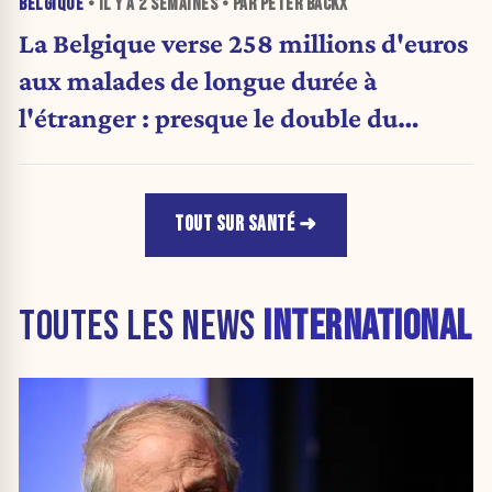
BELGIQUE
• IL Y A
2 SEMAINES
• PAR PETER BACKX
La Belgique verse 258 millions d'euros
aux malades de longue durée à
l'étranger : presque le double du
montant d'il y a cinq ans
TOUT SUR SANTÉ
TOUTES LES NEWS
INTERNATIONAL