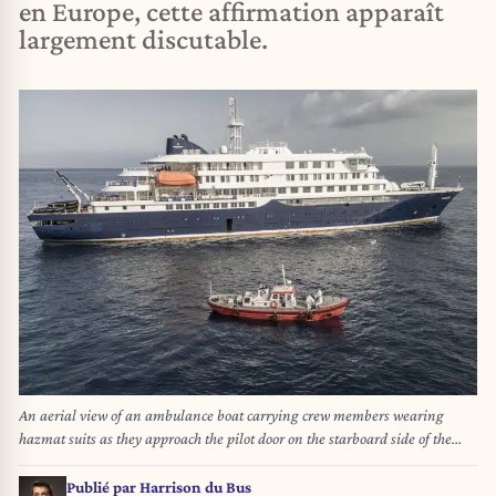
en Europe, cette affirmation apparaît
largement discutable.
An aerial view of an ambulance boat carrying crew members wearing
hazmat suits as they approach the pilot door on the starboard side of the
cruise ship MV Hondius, while stationary off the port of Praia, the capital of
Cape Verde, on May 5, 2026. Two seriously ill crew members on a cruise
Publié par
Harrison du Bus