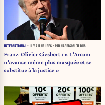
INTERNATIONAL
• IL Y A
5 HEURES
• PAR HARRISON DU BUS
Franz-Olivier Giesbert : « L'Arcom
n'avance même plus masquée et se
substitue à la justice »