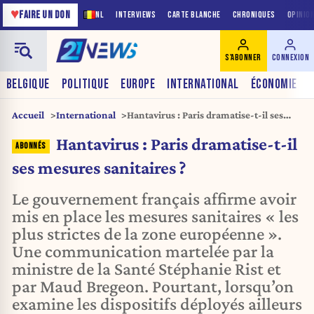
♥
FAIRE UN DON
NL
INTERVIEWS
CARTE BLANCHE
CHRONIQUES
OPINIO
S'ABONNER
CONNEXION
BELGIQUE
POLITIQUE
EUROPE
INTERNATIONAL
ÉCONOMIE
Accueil
International
Hantavirus : Paris dramatise-t-il ses
mesures sanitaires ?
Hantavirus : Paris dramatise-t-il
ses mesures sanitaires ?
Le gouvernement français affirme avoir
mis en place les mesures sanitaires « les
plus strictes de la zone européenne ».
Une communication martelée par la
ministre de la Santé Stéphanie Rist et
par Maud Bregeon. Pourtant, lorsqu’on
examine les dispositifs déployés ailleurs