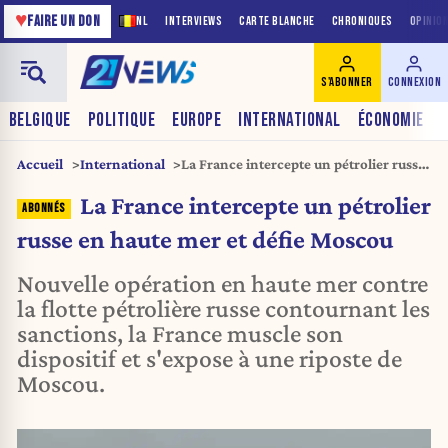
♥
FAIRE UN DON
NL
INTERVIEWS
CARTE BLANCHE
CHRONIQUES
OPINIO
S'ABONNER
CONNEXION
BELGIQUE
POLITIQUE
EUROPE
INTERNATIONAL
ÉCONOMIE
Accueil
International
La France intercepte un pétrolier russe
en haute mer et défie Moscou
La France intercepte un pétrolier
russe en haute mer et défie Moscou
Nouvelle opération en haute mer contre
la flotte pétrolière russe contournant les
sanctions, la France muscle son
dispositif et s'expose à une riposte de
Moscou.