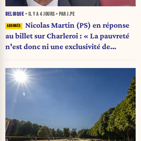
BELGIQUE
• IL Y A
4 JOURS
• PAR J.PE
Nicolas Martin (PS) en réponse
au billet sur Charleroi : « La pauvreté
n'est donc ni une exclusivité de
Charleroi ni celle de la Wallonie »