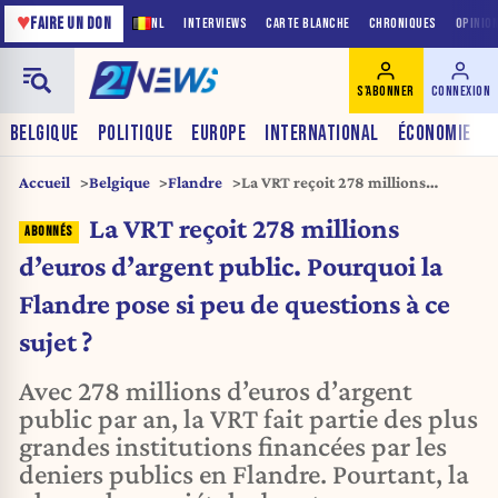
♥
FAIRE UN DON
NL
INTERVIEWS
CARTE BLANCHE
CHRONIQUES
OPINIO
S'ABONNER
CONNEXION
BELGIQUE
POLITIQUE
EUROPE
INTERNATIONAL
ÉCONOMIE
Accueil
Belgique
Flandre
La VRT reçoit 278 millions
d’euros d’argent public. Pourquoi
La VRT reçoit 278 millions
la Flandre pose si peu de
questions à ce sujet ?
d’euros d’argent public. Pourquoi la
Flandre pose si peu de questions à ce
sujet ?
Avec 278 millions d’euros d’argent
public par an, la VRT fait partie des plus
grandes institutions financées par les
deniers publics en Flandre. Pourtant, la