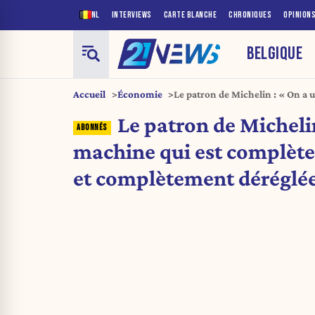
NL
INTERVIEWS
CARTE BLANCHE
CHRONIQUES
OPINION
BELGIQUE
Accueil
Économie
Le patron de Michelin : « On a 
complètement emballée et comp
Le patron de Micheli
machine qui est complèt
et complètement déréglé