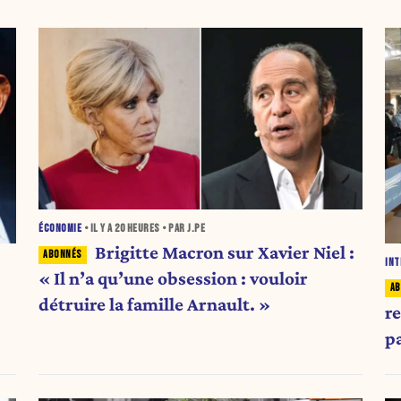
ÉCONOMIE
• IL Y A
20 HEURES
• PAR J.PE
Brigitte Macron sur Xavier Niel :
INT
« Il n’a qu’une obsession : vouloir
détruire la famille Arnault. »
r
p