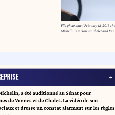
File photo dated February 12, 2019 s
Michelin is to close its Cholet and Va
announced this planned measure to the
the approximately 1,500 employees at 
end of 2025, Michelin has announced s
Vernier/JBV News/ABACAPRESS.CO
EPRISE
ichelin, a été auditionné au Sénat pour
ines de Vannes et de Cholet. La
vidéo de son
sociaux et dresse un constat alarmant sur les règles