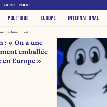
S
ANALYSES
PODCAST
POLITIQUE
EUROPE
INTERNATIONAL
une machine qui est
lètement déréglée en Europe »
n : « On a une
ement emballée
e en Europe »