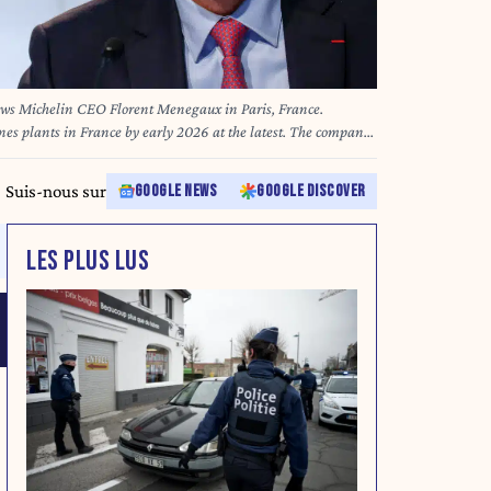
hows Michelin CEO Florent Menegaux in Paris, France.
nnes plants in France by early 2026 at the latest. The company
 two facilities’ 1,254 employees this morning. When added to
three locations in Germany, where operations will cease by the
Suis-nous sur
GOOGLE NEWS
GOOGLE DISCOVER
ome 2,750 job cuts within Europe in the past year. Photo by
M
LES PLUS LUS