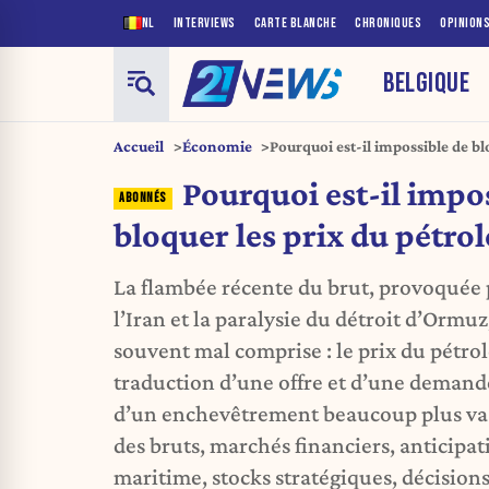
NL
INTERVIEWS
CARTE BLANCHE
CHRONIQUES
OPINION
BELGIQUE
Accueil
Économie
Pourquoi est-il impossible de bl
Pourquoi est-il impo
bloquer les prix du pétrol
La flambée récente du brut, provoquée 
l’Iran et la paralysie du détroit d’Ormu
souvent mal comprise : le prix du pétrol
traduction d’une offre et d’une demande
d’un enchevêtrement beaucoup plus vas
des bruts, marchés financiers, anticipat
maritime, stocks stratégiques, décisions