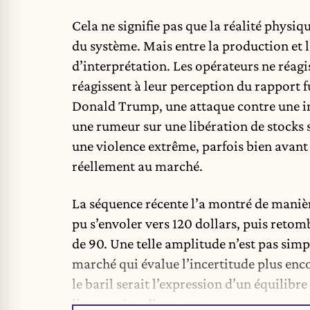
Cela ne signifie pas que la réalité physiq
du système. Mais entre la production et 
d’interprétation. Les opérateurs ne réagis
réagissent à leur perception du rapport f
Donald Trump, une attaque contre une in
une rumeur sur une libération de stocks st
une violence extrême, parfois bien avan
réellement au marché.
La séquence récente l’a montré de manière
pu s’envoler vers 120 dollars, puis reto
de 90. Une telle amplitude n’est pas simp
marché qui évalue l’incertitude plus enc
le baril serait l’expression d’un équilibr
l’expression d’une peur.