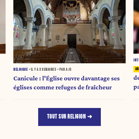
INT
BELGIQUE
• IL Y A
3 SEMAINES
• PAR A JS
de
Canicule : l'Église ouvre davantage ses
p
églises comme refuges de fraîcheur
TOUT SUR RELIGION