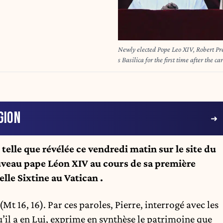
Newly elected Pope Leo XIV, Robert Pre
s Basilica for the first time after the
Francis Prevost was on Thursday electe
announced. A moderate who was close t
becomes the Catholic Church s 267th p
ALESSIA GIULIANI / CPP / HANS LUCAS
apparait pour la premiere fois au balc
GION
les cardinaux ont termine le conclave 
premier pape originaire des Etats-Uni
et missionnaire au Perou, devient le 2
 telle que révélée ce vendredi matin sur le site du
Photographie d ALESSIA GIULIANI /
uveau pape Léon XIV au cours de sa première
lle Sixtine au Vatican .
 (Mt 16, 16). Par ces paroles, Pierre, interrogé avec les
qu’il a en Lui, exprime en synthèse le patrimoine que