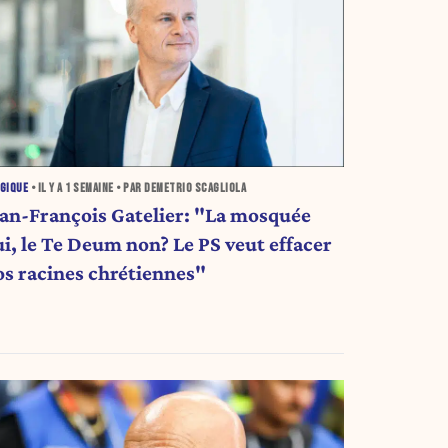
GIQUE
• IL Y A
1 SEMAINE
• PAR DEMETRIO SCAGLIOLA
ean-François Gatelier: "La mosquée
ui, le Te Deum non? Le PS veut effacer
os racines chrétiennes"