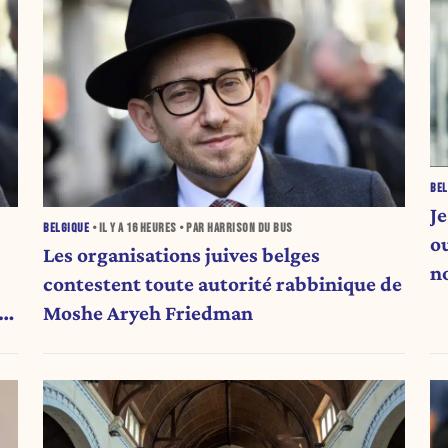
BEL
J
BELGIQUE
• IL Y A
16 HEURES
• PAR HARRISON DU BUS
o
Les organisations juives belges
n
contestent toute autorité rabbinique de
Moshe Aryeh Friedman