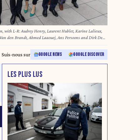
m, with L-R: Audrey Henry, Laurent Hublet, Karine Lalieux,
ke Van den Brandt, Ahmed Laaouej, Ans Persoons and Dirk De
 the oath ceremony at a plenary session of the Brussels
February 2026. The new Brussels Region Minister team, with L-
Suis-nous sur
GOOGLE NEWS
GOOGLE DISCOVER
ne Lalieux, Minister-President Boris Dillies, Elke Van den
and Dirk De Smedt poses for the photographer after The MR,
eaking side, along with Groen, Anders, Vooruit, and CD&V on
LES PLUS LUS
 evening to form a Brussels government after more than 600
ETERLINCK