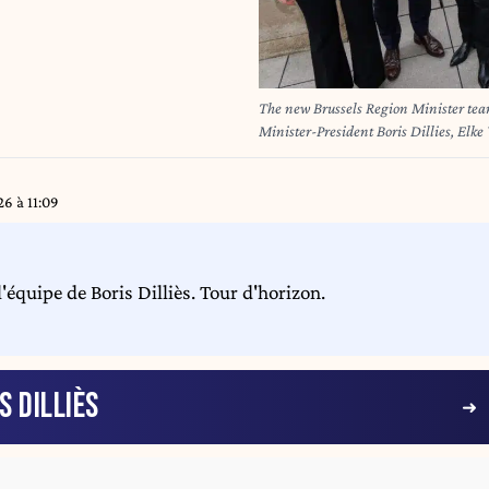
The new Brussels Region Minister tea
Minister-President Boris Dillies, El
Smedt poses for the photographer after
parliament in Brussels, Saturday 14 
R: Audrey Henry, Laurent Hublet, Kari
26 à 11:09
Brandt, Ahmed Laaouej, Ans Persoons 
PS, and Les Engages on the French-sp
the Flemish side, agreed on Thursday
'équipe de Boris Dilliès. Tour d'horizon.
days. BELGA PHOTO NICOLAS MA
S DILLIÈS