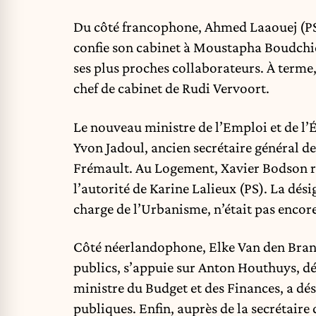
Du côté francophone, Ahmed Laaouej (PS),
confie son cabinet à Moustapha Boudchic
ses plus proches collaborateurs. À terme, 
chef de cabinet de Rudi Vervoort.
Le nouveau ministre de l’Emploi et de l
Yvon Jadoul, ancien secrétaire général d
Frémault. Au Logement, Xavier Bodson re
l’autorité de Karine Lalieux (PS). La dé
charge de l’Urbanisme, n’était pas encore
Côté néerlandophone, Elke Van den Brand
publics, s’appuie sur Anton Houthuys, dé
ministre du Budget et des Finances, a dé
publiques. Enfin, auprès de la secrétair