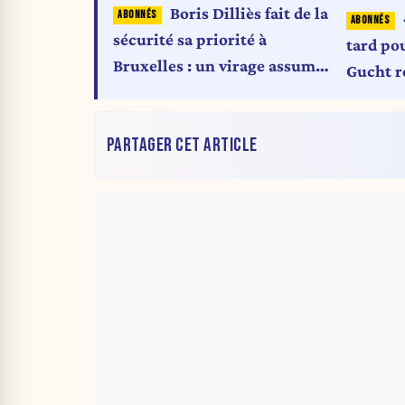
Boris Dilliès fait de la
sécurité sa priorité à
tard pou
Bruxelles : un virage assumé
Gucht r
à droite
d’œil a
Dilliès
PARTAGER CET ARTICLE