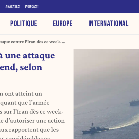
S
ANALYSES
PODCAST
POLITIQUE
EUROPE
INTERNATIONAL
ttaque contre l’Iran dès ce week-
 à une attaque
-end, selon
an ont atteint un
iquant que l’armée
s sur l’Iran dès ce week-
e d’autoriser une action
aux rapportent que les
ns considérables au