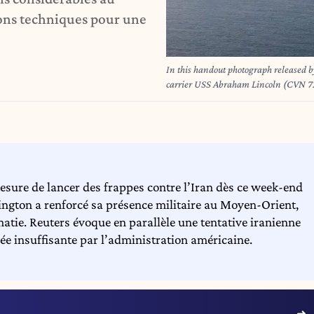
ions techniques pour une
In this handout photograph released b
carrier USS Abraham Lincoln (CVN 72)
USS Frank E. Petersen Jr. (DDG 121) 
(T-AKE 7) in the Arabian Sea, on Febru
US president repeatedly threatened mil
protesters last month then more recent
February 19, 2026, said "no country ca
fresh US warning that there were "many 
esure de lancer des frappes contre l’Iran dès ce week-end
Jesse Monford / US NAVY / AFP
ngton a renforcé sa présence militaire au Moyen-Orient,
omatie. Reuters évoque en parallèle une tentative iranienne
gée insuffisante par l’administration américaine.