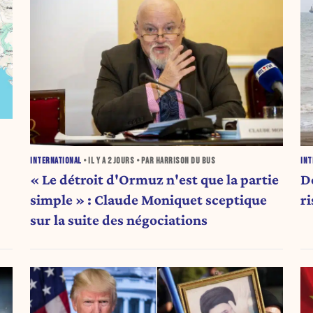
INTERNATIONAL
• IL Y A
2 JOURS
• PAR HARRISON DU BUS
INT
« Le détroit d'Ormuz n'est que la partie
D
simple » : Claude Moniquet sceptique
r
sur la suite des négociations