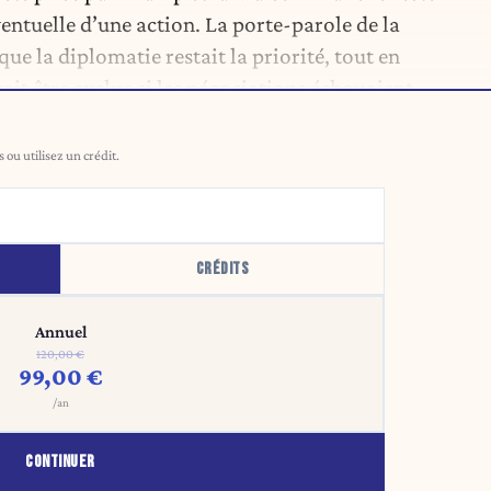
entuelle d’une action. La porte-parole de la
que la diplomatie restait la priorité, tout en
ait être exclue si les négociations échouaient.
ou utilisez un crédit.
CRÉDITS
Annuel
120,00 €
99,00 €
/an
CONTINUER