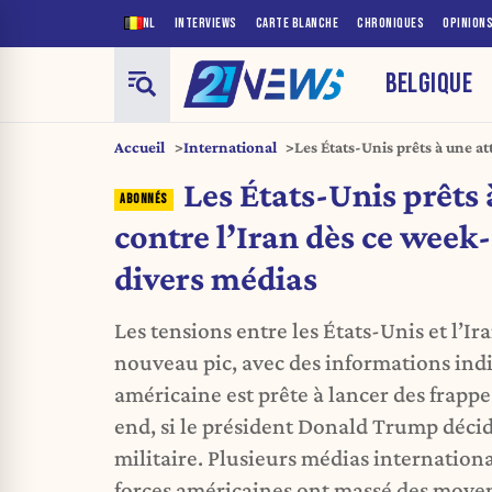
NL
INTERVIEWS
CARTE BLANCHE
CHRONIQUES
OPINION
BELGIQUE
Accueil
International
Les États-Unis prêts à une a
end, selon divers médias
Les États-Unis prêts
contre l’Iran dès ce week
divers médias
Les tensions entre les États-Unis et l’Ir
nouveau pic, avec des informations ind
américaine est prête à lancer des frappe
end, si le président Donald Trump décid
militaire. Plusieurs médias internation
forces américaines ont massé des moye