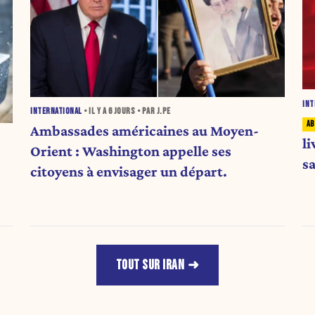
INT
INTERNATIONAL
• IL Y A
6 JOURS
• PAR J.PE
Ambassades américaines au Moyen-
li
Orient : Washington appelle ses
s
citoyens à envisager un départ.
TOUT SUR IRAN