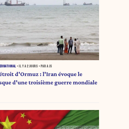
ERNATIONAL
• IL Y A
2 JOURS
• PAR A JS
étroit d'Ormuz : l'Iran évoque le
isque d'une troisième guerre mondiale