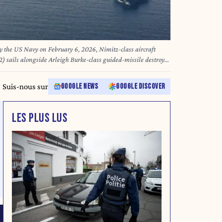
y the US Navy on February 6, 2026, Nimitz-class aircraft
 sails alongside Arleigh Burke-class guided-missile destroyer
and Lewis and Clark-class dry cargo ship USNS Carl Brashear
ary 6. The two foes recently resumed indirect talks, after the
Suis-nous sur
GOOGLE NEWS
GOOGLE DISCOVER
itary action against Iran, at first over a deadly crackdown on
ly over its nuclear programme. Iran's atomic energy chief on
n deprive Iran of the right" to nuclear enrichment, following
LES PLUS LUS
reasons" to strike the Islamic republic. Petty officer 1st Class