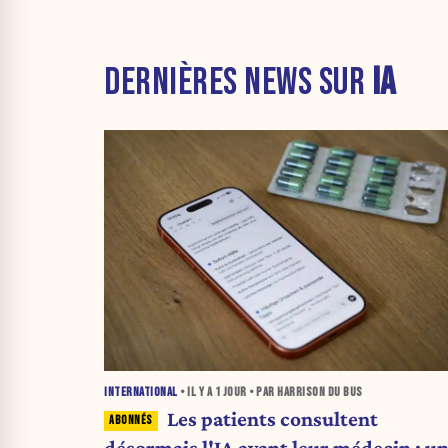
DERNIÈRES NEWS SUR
IA
INTERNATIONAL
• IL Y A
1 JOUR
• PAR HARRISON DU BUS
Les patients consultent
désormais l'IA avant leur médecin : u