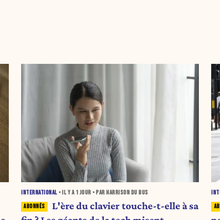
INTERNATIONAL
• IL Y A
1 JOUR
• PAR HARRISON DU BUS
INT
L'ère du clavier touche-t-elle à sa
ne
fin ? Les géants de la tech misent
p