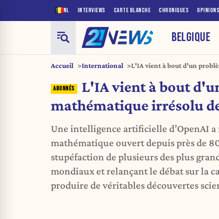
NL
INTERVIEWS
CARTE BLANCHE
CHRONIQUES
OPINION
BELGIQUE
Accueil
International
L'IA vient à bout d'un prob
80 ans
L'IA vient à bout d'
mathématique irrésolu d
Une intelligence artificielle d’OpenAI 
mathématique ouvert depuis près de 80
stupéfaction de plusieurs des plus gra
mondiaux et relançant le débat sur la c
produire de véritables découvertes scie