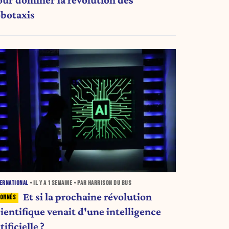
obotaxis
ERNATIONAL
• IL Y A
1 SEMAINE
• PAR HARRISON DU BUS
Et si la prochaine révolution
ientifique venait d'une intelligence
tificielle ?