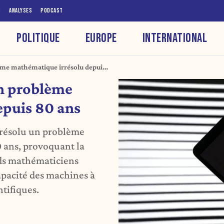
S
ANALYSES
PODCAST
POLITIQUE
EUROPE
INTERNATIONAL
lème mathématique irrésolu depuis
un problème
epuis 80 ans
a résolu un problème
 ans, provoquant la
nds mathématiciens
apacité des machines à
ntifiques.