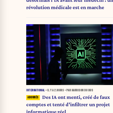
révolution médicale est en marche
INTERNATIONAL
• IL Y A
2 JOURS
• PAR HARRISON DU BUS
Des IA ont menti, créé de faux
comptes et tenté d'infiltrer un projet
informatique réel