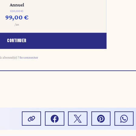
Annuel
120,00 €
99,00 €
/an
CONTINUER
à abonné(e) ?
Se connecter