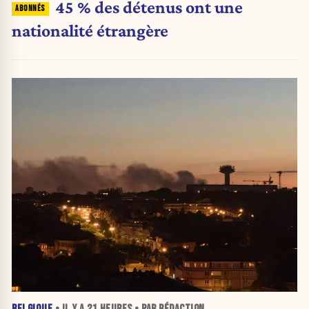
45 % des détenus ont une
nationalité étrangère
BELGIQUE
• IL Y A
21 HEURES
• PAR RÉDACTION