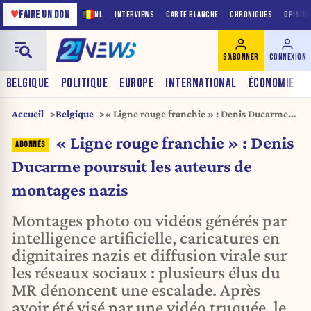
♥
FAIRE UN DON
NL
INTERVIEWS
CARTE BLANCHE
CHRONIQUES
OPINIO
S'ABONNER
CONNEXION
BELGIQUE
POLITIQUE
EUROPE
INTERNATIONAL
ÉCONOMIE
Accueil
Belgique
« Ligne rouge franchie » : Denis Ducarme
poursuit les auteurs de montages nazis
« Ligne rouge franchie » : Denis
Ducarme poursuit les auteurs de
montages nazis
Montages photo ou vidéos générés par
intelligence artificielle, caricatures en
dignitaires nazis et diffusion virale sur
les réseaux sociaux : plusieurs élus du
MR dénoncent une escalade. Après
avoir été visé par une vidéo truquée, le