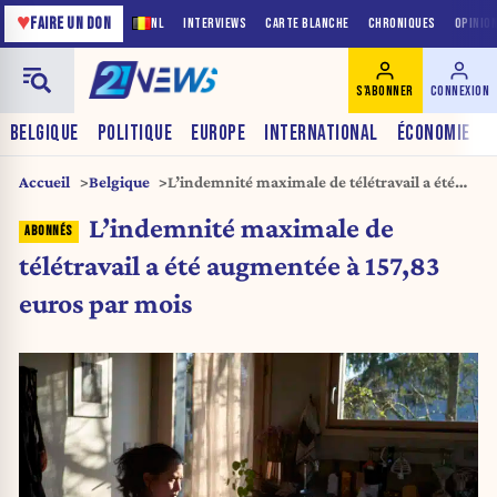
♥
FAIRE UN DON
NL
INTERVIEWS
CARTE BLANCHE
CHRONIQUES
OPINIO
S'ABONNER
CONNEXION
BELGIQUE
POLITIQUE
EUROPE
INTERNATIONAL
ÉCONOMIE
Accueil
Belgique
L’indemnité maximale de télétravail a été
augmentée à 157,83 euros par mois
L’indemnité maximale de
télétravail a été augmentée à 157,83
euros par mois