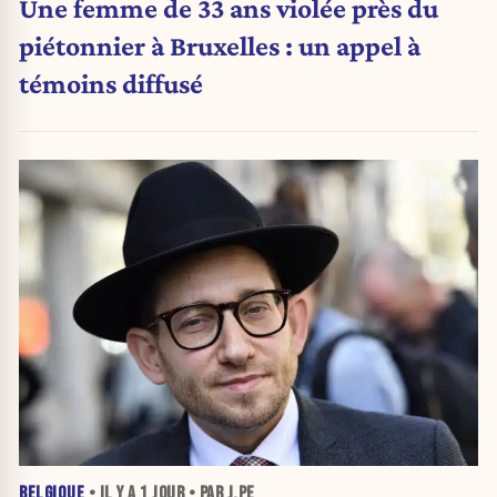
Une femme de 33 ans violée près du
piétonnier à Bruxelles : un appel à
témoins diffusé
BELGIQUE
• IL Y A
1 JOUR
• PAR J.PE