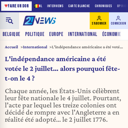
♥
FAIRE UN DON
NL
INTERVIEWS
CARTE BLANCHE
CHRONIQUES
OPINIO
S'ABONNER
CONNEXION
BELGIQUE
POLITIQUE
EUROPE
INTERNATIONAL
ÉCONOMIE
Accueil
International
L'indépendance américaine a été votée
le 2 juillet… alors pourquoi fête-t-on le
L'indépendance américaine a été
4 ?
votée le 2 juillet… alors pourquoi fête-
t-on le 4 ?
Chaque année, les États-Unis célèbrent
leur fête nationale le 4 juillet. Pourtant,
l'acte par lequel les treize colonies ont
décidé de rompre avec l'Angleterre a en
réalité été adopté… le 2 juillet 1776.