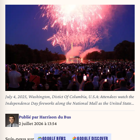
July 4, 2025, Washington, Distict Of Columbia, U.S.A: Attendees watch the
Independence Day fireworks along the National Mall as the United States
marks its 249th year of independence. This yearâ€™s celebration also sets
the stage for the nation's 250th anniversary in 2026. (Credit Image: ©
Publié par
Harrison du Bus
Probal Rashid/ZUMA Press Wire)
2 juillet 2026 à 13:54
Suis-nous sur
GOOGLE NEWS
GOOGLE DISCOVER