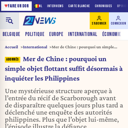
♥
FAIRE UN DON
NL
INTERVIEWS
CARTE BLANCHE
CHRONIQUES
OPINIO
S'ABONNER
CONNEXION
BELGIQUE
POLITIQUE
EUROPE
INTERNATIONAL
ÉCONOMIE
Accueil
International
Mer de Chine : pourquoi un simple
objet flottant suffit désormais à
Mer de Chine : pourquoi un
inquiéter les Philippines
simple objet flottant suffit désormais à
inquiéter les Philippines
Une mystérieuse structure aperçue à
l’entrée du récif de Scarborough avant
de disparaître quelques jours plus tard a
déclenché une enquête des autorités
philippines. Plus que l’objet lui-même,
l’épisode illustre la défiance