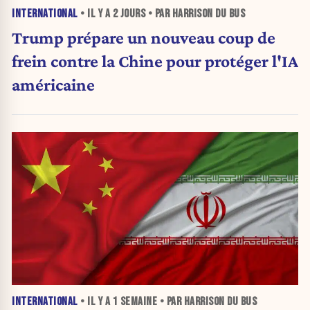
INTERNATIONAL
• IL Y A
2 JOURS
• PAR HARRISON DU BUS
Trump prépare un nouveau coup de
frein contre la Chine pour protéger l'IA
américaine
INTERNATIONAL
• IL Y A
1 SEMAINE
• PAR HARRISON DU BUS