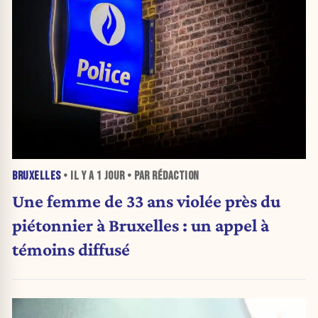
BRUXELLES
• IL Y A
1 JOUR
• PAR RÉDACTION
Une femme de 33 ans violée près du
piétonnier à Bruxelles : un appel à
témoins diffusé