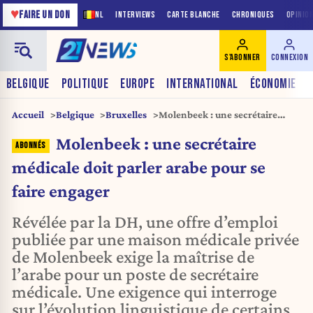
♥
FAIRE UN DON
NL
INTERVIEWS
CARTE BLANCHE
CHRONIQUES
OPINIO
S'ABONNER
CONNEXION
BELGIQUE
POLITIQUE
EUROPE
INTERNATIONAL
ÉCONOMIE
Accueil
Belgique
Bruxelles
Molenbeek : une secrétaire
médicale doit parler arabe pour
Molenbeek : une secrétaire
se faire engager
médicale doit parler arabe pour se
faire engager
Révélée par la DH, une offre d’emploi
publiée par une maison médicale privée
de Molenbeek exige la maîtrise de
l’arabe pour un poste de secrétaire
médicale. Une exigence qui interroge
sur l’évolution linguistique de certains