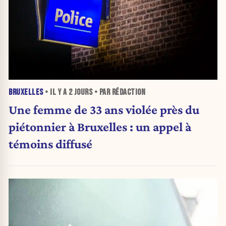
BRUXELLES
• IL Y A
2 JOURS
• PAR RÉDACTION
Une femme de 33 ans violée près du
piétonnier à Bruxelles : un appel à
témoins diffusé