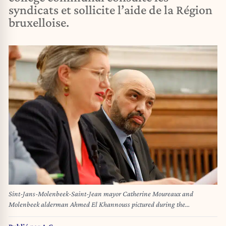
syndicats et sollicite l’aide de la Région
bruxelloise.
Sint-Jans-Molenbeek-Saint-Jean mayor Catherine Moureaux and
Molenbeek alderman Ahmed El Khannouss pictured during the
installation of the new city council of Molenbeek-Saint-Jean - Sint-Jans-
Molenbeek, on Friday 06 December 2024 in Brussels. PS-Vooruit,