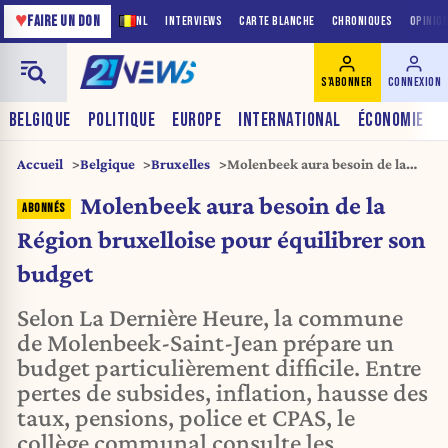
♥
FAIRE UN DON
NL
INTERVIEWS
CARTE BLANCHE
CHRONIQUES
OPINIO
S'ABONNER
CONNEXION
BELGIQUE
POLITIQUE
EUROPE
INTERNATIONAL
ÉCONOMIE
Accueil
Belgique
Bruxelles
Molenbeek aura besoin de la
Région bruxelloise pour
Molenbeek aura besoin de la
équilibrer son budget
Région bruxelloise pour équilibrer son
budget
Selon La Dernière Heure, la commune
de Molenbeek-Saint-Jean prépare un
budget particulièrement difficile. Entre
pertes de subsides, inflation, hausse des
taux, pensions, police et CPAS, le
collège communal consulte les