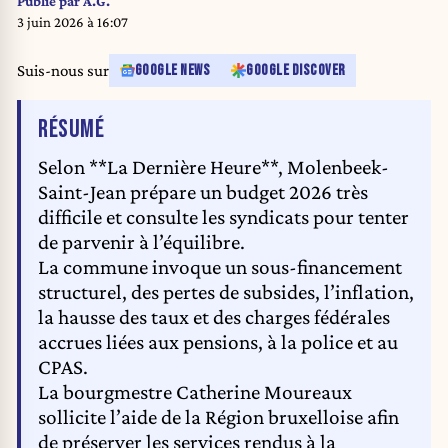
Publié par
A.G.
PTB/PVDA and Molenbeek Autrement reached an agreement to for a city
3 juin 2026 à 16:07
council coalition, after the last local elections. BELGA PHOTO HATIM
KAGHAT
Suis-nous sur
GOOGLE NEWS
GOOGLE DISCOVER
DE L'ARTICLE
RÉSUMÉ
Selon **La Dernière Heure**, Molenbeek-
Saint-Jean prépare un budget 2026 très
difficile et consulte les syndicats pour tenter
de parvenir à l’équilibre.
La commune invoque un sous-financement
structurel, des pertes de subsides, l’inflation,
la hausse des taux et des charges fédérales
accrues liées aux pensions, à la police et au
CPAS.
La bourgmestre Catherine Moureaux
sollicite l’aide de la Région bruxelloise afin
de préserver les services rendus à la