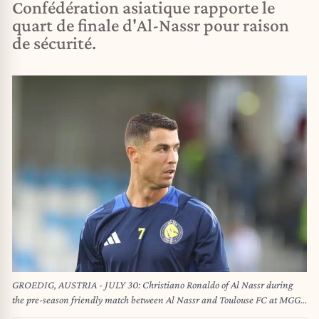
Confédération asiatique rapporte le
quart de finale d'Al-Nassr pour raison
de sécurité.
GROEDIG, AUSTRIA - JULY 30: Christiano Ronaldo of Al Nassr during
the pre-season friendly match between Al Nassr and Toulouse FC at MGG
Arena on July 30, 2025 in Groedig, Austria .250730_SEPA_07_061 -