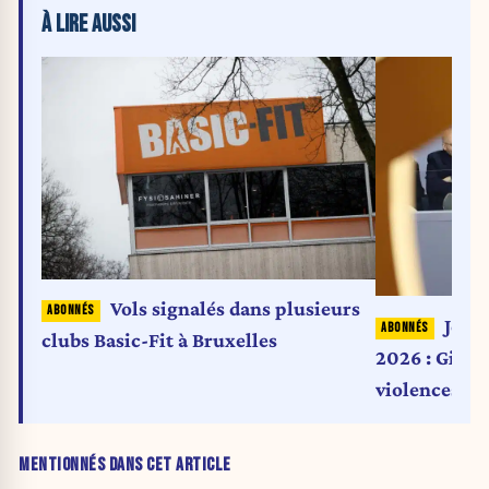
À LIRE AUSSI
Vols signalés dans plusieurs
Jeux
clubs Basic-Fit à Bruxelles
2026 : Giorg
violences et
l’Italie »
MENTIONNÉS DANS CET ARTICLE