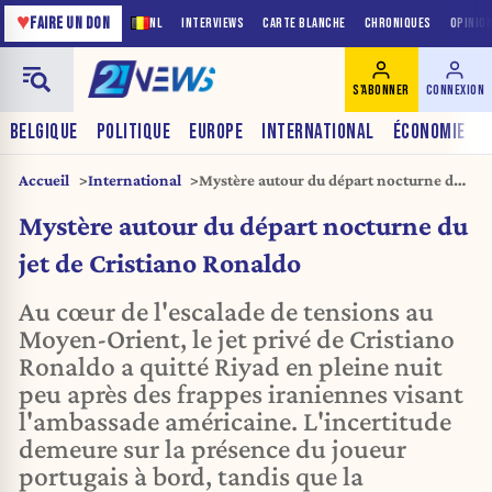
♥
FAIRE UN DON
NL
INTERVIEWS
CARTE BLANCHE
CHRONIQUES
OPINIO
S'ABONNER
CONNEXION
BELGIQUE
POLITIQUE
EUROPE
INTERNATIONAL
ÉCONOMIE
Accueil
International
Mystère autour du départ nocturne du
jet de Cristiano Ronaldo
Mystère autour du départ nocturne du
jet de Cristiano Ronaldo
Au cœur de l'escalade de tensions au
Moyen-Orient, le jet privé de Cristiano
Ronaldo a quitté Riyad en pleine nuit
peu après des frappes iraniennes visant
l'ambassade américaine. L'incertitude
demeure sur la présence du joueur
portugais à bord, tandis que la