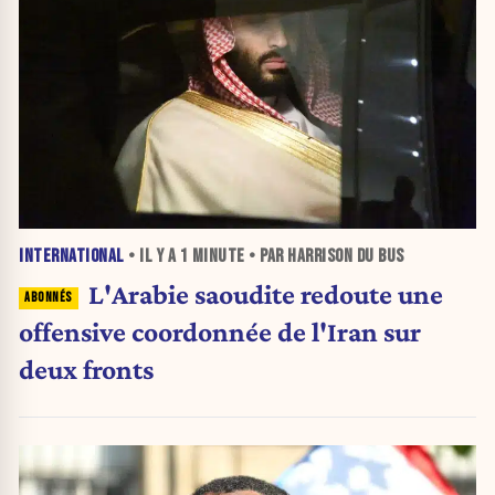
INTERNATIONAL
• IL Y A
1 MINUTE
• PAR HARRISON DU BUS
L'Arabie saoudite redoute une
offensive coordonnée de l'Iran sur
deux fronts