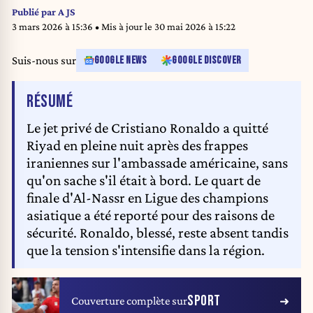
20250730_PD9713
Publié par
A JS
3 mars 2026 à 15:36
• Mis à jour le
30 mai 2026 à 15:22
Suis-nous sur
GOOGLE NEWS
GOOGLE DISCOVER
DE L'ARTICLE
RÉSUMÉ
Le jet privé de Cristiano Ronaldo a quitté
Riyad en pleine nuit après des frappes
iraniennes sur l'ambassade américaine, sans
qu'on sache s'il était à bord. Le quart de
finale d'Al-Nassr en Ligue des champions
asiatique a été reporté pour des raisons de
sécurité. Ronaldo, blessé, reste absent tandis
que la tension s'intensifie dans la région.
SPORT
Couverture complète sur