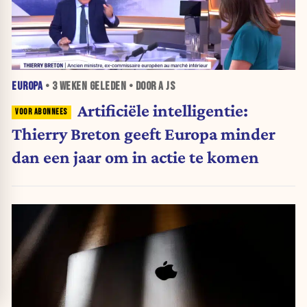
EUROPA
•
3 WEKEN
GELEDEN • DOOR A JS
Artificiële intelligentie:
Thierry Breton geeft Europa minder
dan een jaar om in actie te komen