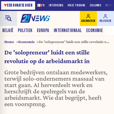
♥
EEN DONATIE DOEN
FR
INTERVIEWS
VRIJE TRIBUNE
COLUMNS
OPINI
ABONNEREN
INLOGGEN
BELGIË
POLITIEK
EUROPA
INTERNATIONAAL
ECONOMIE
Home
Economie
De 'solopreneur' luidt een stille revolutie op
de arbeidsmarkt in
De 'solopreneur' luidt een stille
revolutie op de arbeidsmarkt in
Grote bedrijven ontslaan medewerkers,
terwijl solo-ondernemers massaal van
start gaan. AI herverdeelt werk en
herschrijft de spelregels van de
arbeidsmarkt. Wie dat begrijpt, heeft
een voorsprong.