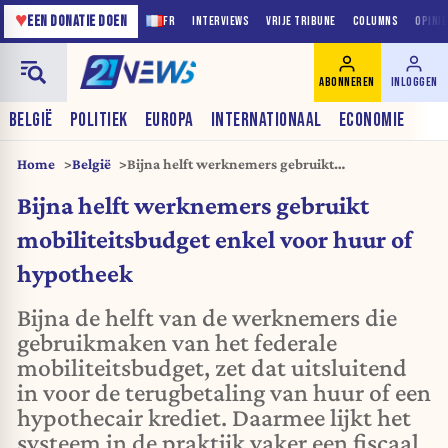
♥
EEN DONATIE DOEN
FR
INTERVIEWS
VRIJE TRIBUNE
COLUMNS
OPINI
ABONNEREN
INLOGGEN
BELGIË
POLITIEK
EUROPA
INTERNATIONAAL
ECONOMIE
Home
België
Bijna helft werknemers gebruikt
mobiliteitsbudget enkel voor huur of hypotheek
Bijna helft werknemers gebruikt
mobiliteitsbudget enkel voor huur of
hypotheek
Bijna de helft van de werknemers die
gebruikmaken van het federale
mobiliteitsbudget, zet dat uitsluitend
in voor de terugbetaling van huur of een
hypothecair krediet. Daarmee lijkt het
systeem in de praktijk vaker een fiscaal