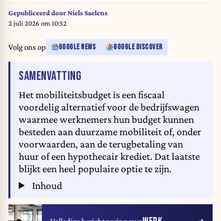
National Maritime Conference. The National Maritime Conference
(NMK), scheduled for April 29 and 30, 2026, is the German government's
Gepubliceerd door
Niels Saelens
central event for supporting the maritime industry. Ina FASSBENDER /
2 juli 2026 om 10:52
AFP
Volg ons op
GOOGLE NEWS
GOOGLE DISCOVER
VAN HET ARTIKEL
SAMENVATTING
Het mobiliteitsbudget is een fiscaal
voordelig alternatief voor de bedrijfswagen
waarmee werknemers hun budget kunnen
besteden aan duurzame mobiliteit of, onder
voorwaarden, aan de terugbetaling van
huur of een hypothecair krediet. Dat laatste
blijkt een heel populaire optie te zijn.
Inhoud