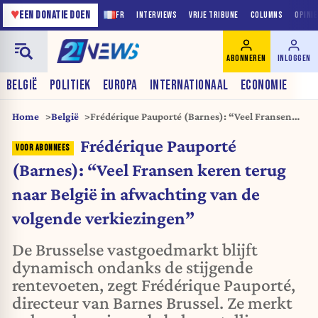
♥
EEN DONATIE DOEN
FR
INTERVIEWS
VRIJE TRIBUNE
COLUMNS
OPINI
ABONNEREN
INLOGGEN
BELGIË
POLITIEK
EUROPA
INTERNATIONAAL
ECONOMIE
Home
België
Frédérique Pauporté (Barnes): “Veel Fransen
keren terug naar België in afwachting van de
Frédérique Pauporté
volgende verkiezingen”
(Barnes): “Veel Fransen keren terug
naar België in afwachting van de
volgende verkiezingen”
De Brusselse vastgoedmarkt blijft
dynamisch ondanks de stijgende
rentevoeten, zegt Frédérique Pauporté,
directeur van Barnes Brussel. Ze merkt