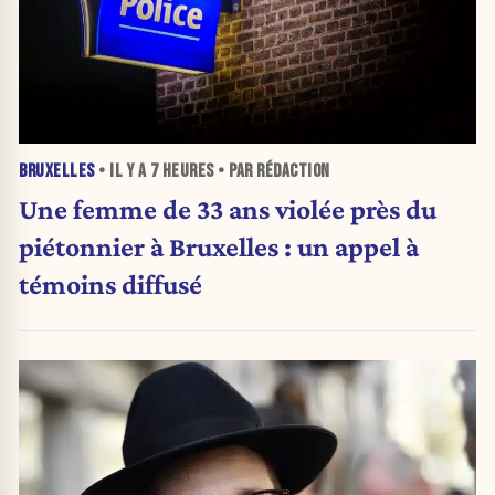
BRUXELLES
• IL Y A
7 HEURES
• PAR RÉDACTION
Une femme de 33 ans violée près du
piétonnier à Bruxelles : un appel à
témoins diffusé