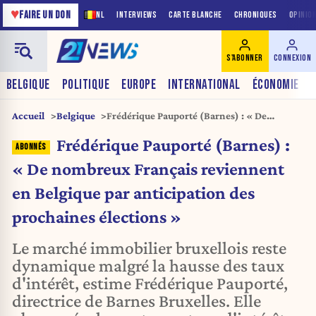
♥
FAIRE UN DON
NL
INTERVIEWS
CARTE BLANCHE
CHRONIQUES
OPINIO
S'ABONNER
CONNEXION
BELGIQUE
POLITIQUE
EUROPE
INTERNATIONAL
ÉCONOMIE
Accueil
Belgique
Frédérique Pauporté (Barnes) : « De
nombreux Français reviennent en Belgique
Frédérique Pauporté (Barnes) :
par anticipation des prochaines élections »
« De nombreux Français reviennent
en Belgique par anticipation des
prochaines élections »
Le marché immobilier bruxellois reste
dynamique malgré la hausse des taux
d'intérêt, estime Frédérique Pauporté,
directrice de Barnes Bruxelles. Elle