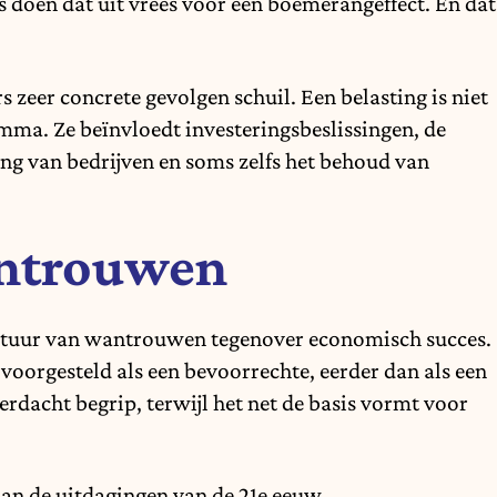
 doen dat uit vrees voor een boemerangeffect. En dat
zeer concrete gevolgen schuil. Een belasting is niet
mma. Ze beïnvloedt investeringsbeslissingen, de
ging van bedrijven en soms zelfs het behoud van
antrouwen
cultuur van wantrouwen tegenover economisch succes.
oorgesteld als een bevoorrechte, eerder dan als een
erdacht begrip, terwijl het net de basis vormt voor
.
 aan de uitdagingen van de 21e eeuw.