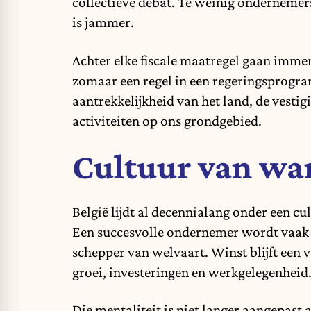
collectieve debat. Te weinig ondernemers
is jammer.
Achter elke
fiscale maatregel
gaan immers 
zomaar een regel in een regeringsprogra
aantrekkelijkheid van het land, de vesti
activiteiten op ons grondgebied.
Cultuur van w
België lijdt al decennialang onder een 
Een succesvolle ondernemer wordt vaak v
schepper van welvaart. Winst blijft een v
groei, investeringen en werkgelegenheid
Die mentaliteit is niet langer aangepast