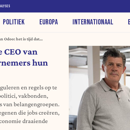
NALYSES
POLITIEK
EUROPA
INTERNATIONAAL
 Odoo: het is tijd dat
en (edito)
e CEO van
ernemers hun
guleren en regels op te
politici, vakbonden,
rs van belangengroepen.
genen die jobs creëren,
 economie draaiende