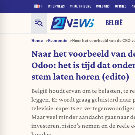
FR
INTERVIEWS
VRIJE TRIBUNE
COLUMNS
OPINIES
A
BELGIË
Home
Economie
Naar het voorbeeld van de CEO van
ondernemers hun stem laten hor
Naar het voorbeeld van d
Odoo: het is tijd dat ond
stem laten horen (edito)
België houdt ervan om te belasten, te re
leggen. Er wordt graag geluisterd naar 
televisie-experts en vertegenwoordige
Maar veel minder aandacht gaat naar de
investeren, risico’s nemen en de reële
houden.