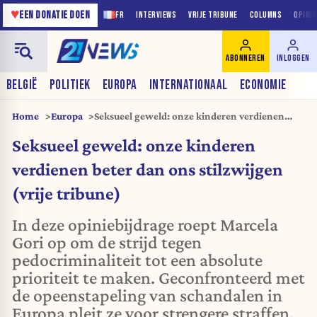
♥
EEN DONATIE DOEN
FR
INTERVIEWS
VRIJE TRIBUNE
COLUMNS
OPINI
ABONNEREN
INLOGGEN
BELGIË
POLITIEK
EUROPA
INTERNATIONAAL
ECONOMIE
Home
Europa
Seksueel geweld: onze kinderen verdienen
beter dan ons stilzwijgen (vrije tribune)
Seksueel geweld: onze kinderen
verdienen beter dan ons stilzwijgen
(vrije tribune)
In deze opiniebijdrage roept Marcela
Gori op om de strijd tegen
pedocriminaliteit tot een absolute
prioriteit te maken. Geconfronteerd met
de opeenstapeling van schandalen in
Europa pleit ze voor strengere straffen,