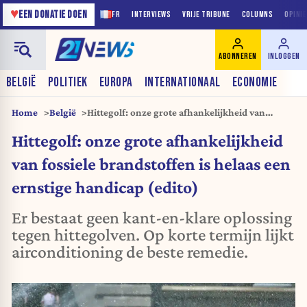
♥
EEN DONATIE DOEN
FR
INTERVIEWS
VRIJE TRIBUNE
COLUMNS
OPINI
ABONNEREN
INLOGGEN
BELGIË
POLITIEK
EUROPA
INTERNATIONAAL
ECONOMIE
Home
België
Hittegolf: onze grote afhankelijkheid van
fossiele brandstoffen is helaas een ernstige
Hittegolf: onze grote afhankelijkheid
handicap (edito)
van fossiele brandstoffen is helaas een
ernstige handicap (edito)
Er bestaat geen kant-en-klare oplossing
tegen hittegolven. Op korte termijn lijkt
airconditioning de beste remedie.