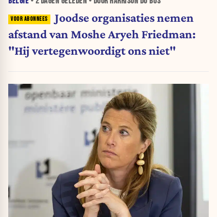
BELGIË
•
2 DAGEN
GELEDEN • DOOR HARRISON DU BUS
Joodse organisaties nemen
afstand van Moshe Aryeh Friedman:
"Hij vertegenwoordigt ons niet"