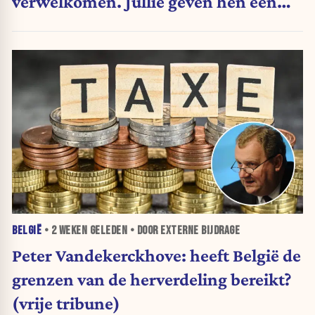
verwelkomen. Jullie geven hen een
geweldig cadeau. (vrije tribune)
BELGIË
•
2 WEKEN
GELEDEN • DOOR EXTERNE BIJDRAGE
Peter Vandekerckhove: heeft België de
grenzen van de herverdeling bereikt?
(vrije tribune)