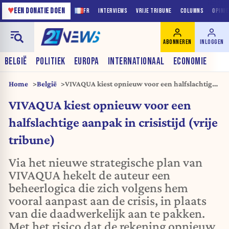
♥
EEN DONATIE DOEN
FR
INTERVIEWS
VRIJE TRIBUNE
COLUMNS
OPINI
ABONNEREN
INLOGGEN
BELGIË
POLITIEK
EUROPA
INTERNATIONAAL
ECONOMIE
Home
België
VIVAQUA kiest opnieuw voor een halfslachtige
aanpak in crisistijd (vrije tribune)
VIVAQUA kiest opnieuw voor een
halfslachtige aanpak in crisistijd (vrije
tribune)
Via het nieuwe strategische plan van
VIVAQUA hekelt de auteur een
beheerlogica die zich volgens hem
vooral aanpast aan de crisis, in plaats
van die daadwerkelijk aan te pakken.
Met het risico dat de rekening opnieuw