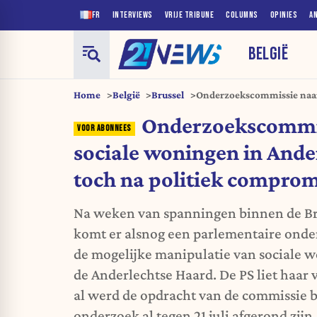
FR
INTERVIEWS
VRIJE TRIBUNE
COLUMNS
OPINIES
A
BELGIË
Home
België
Brussel
Onderzoekscommissie naar
komt er toch na politiek 
Onderzoekscommi
sociale woningen in Ande
toch na politiek comprom
Na weken van spanningen binnen de Br
komt er alsnog een parlementaire ond
de mogelijke manipulatie van sociale w
de Anderlechtse Haard. De PS liet haar v
al werd de opdracht van de commissie 
onderzoek al tegen 21 juli afgerond zijn.