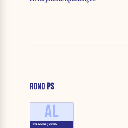
ROND
PS
AL
PERSOONLIJKHEID