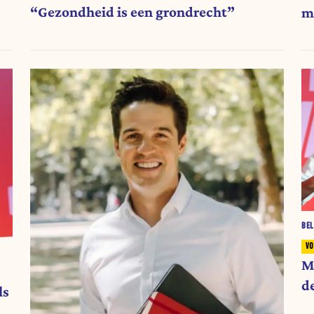
“Gezondheid is een grondrecht”
m
BEL
M
d
ls