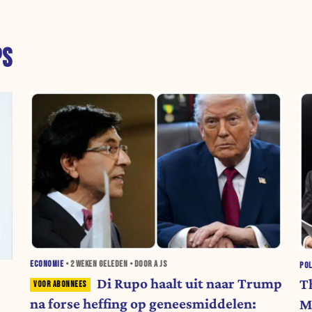
PS
ECONOMIE
•
2 WEKEN
GELEDEN • DOOR A JS
POL
Di Rupo haalt uit naar Trump
T
na forse heffing op geneesmiddelen:
M