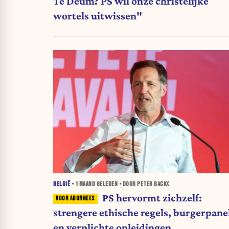
Te Deum? PS wil onze christelijke
wortels uitwissen"
BELGIË
•
1 MAAND
GELEDEN • DOOR PETER BACKX
PS hervormt zichzelf:
strengere ethische regels, burgerpane
en verplichte opleidingen