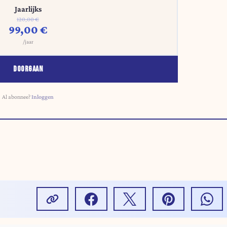
Jaarlijks
120,00 €
99,00 €
/jaar
DOORGAAN
Al abonnee?
Inloggen