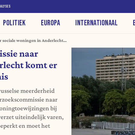
NALYSES
POLITIEK
EUROPA
INTERNATIONAAL
 sociale woningen in Anderlecht
compromis
ssie naar
rlecht komt er
is
usselse meerderheid
erzoekscommissie naar
oningtoewijzingen bij
erzet uiteindelijk varen,
beperkt en moet het